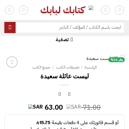
خطي
لمحتوى
| شحن مجاني للطلبات +300 ريال | تغليف مجاني للطلبات +150 ريال |
البحث
عن:
تصفية
وفر 11%
الرئيسية
/
تصنيفات الكتب
/
جميع الكتب
ليست عائلة سعيدة
السعر
السعر
63.00
71.00
الأصلي
الحالي
هو:
هو:
63.00.
71.00.