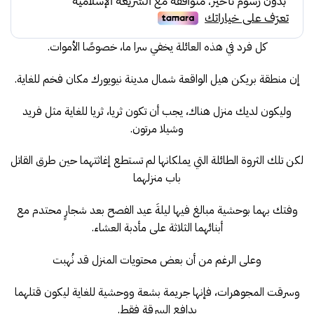
كل فرد في هذه العائلة يخفي سرا ما، خصوصًا الأموات.
إن منطقة بريكن هيل الواقعة شمال مدينة نيويورك مكان فخم للغاية.
وليكون لديك منزل هناك، يجب أن تكون ثريا، ثريا للغاية مثل فريد
وشيلا مرتون.
لكن تلك الثروة الطائلة التي يملكانها لم تستطع إغاثتهما حين طرق القاتل
باب منزلهما
وفتك بهما بوحشية مبالغ فيها ليلةَ عيد الفصح بعد شجارٍ محتدم مع
أبنائهما الثلاثة على مأدبة العشاء.
وعلى الرغم من أن بعض محتويات المنزل قد نُهبت
وسرقت المجوهرات، فإنها جريمة بشعة ووحشية للغاية ليكون قتلهما
بدافع السرقة فقط.