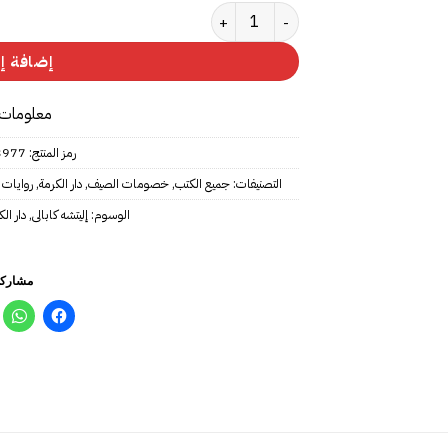
كمية لن نقدم القهوة لسبينوزا
إضافة إل
معلومات 
رمز المنتج:
3977
التصنيفات:
جميع الكتب
,
خصومات الصيف
,
دار الكرمة
,
روايات 
الوسوم:
إليتشه كابالى
,
دار الك
مشاركة