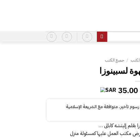
لكتب
/
جميع الكتب
وة لسبينوزا
السعر
السعر
35.00
الأصلي
الحالي
هو:
هو:
35.00.
48.00.
ا بقلم إليتشه كابالى …
يعرض مكتب العمل عليها كمسئولة منزل