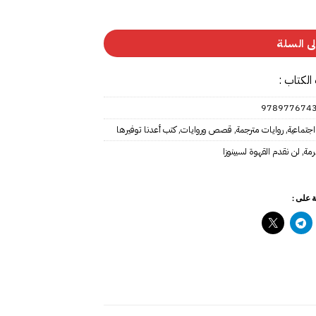
ى السلة
الكتاب :
978977674
اجتماعية
,
روايات مترجمة
,
قصص وروايات
,
كتب أعدنا توفيرها
رمة
,
لن نقدم القهوة لسبينوزا
 على :