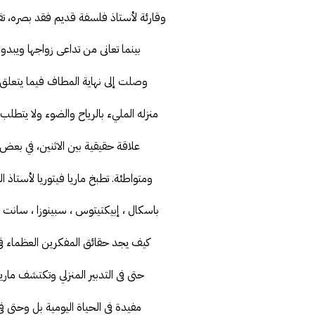
وقارئة لأستاذ فلسفة قديم فقد بصره، تقب
بينما تعانى من تداعى زواجها ويبدو
وصلت إلى نهاية المطاف فيما يتعلق بح
منزله المليء بالرياح والضوء ولا يتطلب
علاقة حقيقية بين الاثنين، في بعض ا
ومتواطئة. تطبخ ماريا فيتوريا لأستاذ
باسكال ، إبيكتيتوس ، سبينوزا ، سانت أج
كيف يجد حقائق المفكرين العظماء في 
حتى فى التدبير المنزلي وتكتشف ماري
مفيدة في الحياة اليومية بل وحتى فى