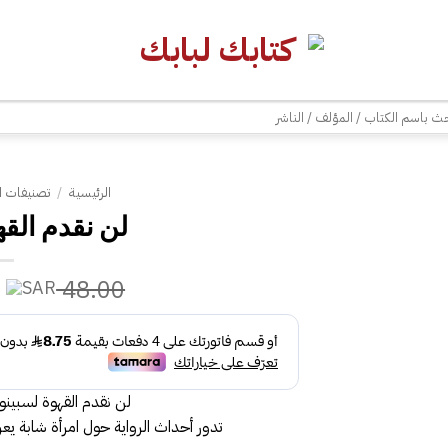
| شحن مجاني للطلبات +300 ريال | تغليف مجاني للطلبات +150 ريال |
ث
الرئيسية
/
تصنيفات ا
لن نقدم القه
48.00
لن نقدم القهوة لسبينوز
تدور أحداث الرواية حول امرأة شابة 