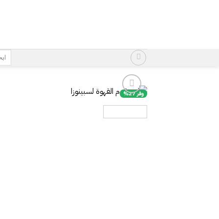
خطي
لمحتوى
البح
عن:
وفر 27%