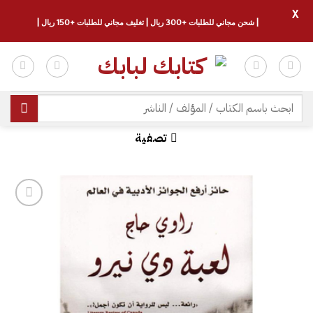
X
| شحن مجاني للطلبات +300 ريال | تغليف مجاني للطلبات +150 ريال |
خطي
لمحتوى
البحث
عن:
تصفية