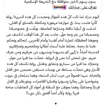
39.00.
43.00.
اليوم ندرك لما نالت كلّ هذه الجوائز وحصدت كل هذه الشهرة! رواية
كأنها عاشت بيننا.. في شوارعنا مهجورة ومكتظة بالعشاق أو القتلى..
اندسَّت في أسرَّتنا دافئة ومشرَّعة للعاصفة.. توغّلت في خصوصياتنا
وحميمياتنا من غير وجه حقّ.. جاءت بعد كل هذا الوقت لتكشف عن
وجوهنا الحقيقيَّة، لتعرّينا أمام أنفسنا وأمام الآخرين.. لتحاكم وتحكم
علينا بلا رحمة.. يختلط علينا أسماء أبطالها وملامحهم وتصرّفاتهم
المشينة أحيانأً. يا إلهي كم يشبهوننا ويشبهون من نعرفهم ومن نعرف
عنهم.. حتى لنحسّ أننا نحن في الرواية، نتحدّث بما فيها من حوار،
ونتحرَّك بما فيها من سيناريو ونتعانق ونقتتل. رواية تكشف كل هذه
الأسرار وهي تتحدَّث ببساطة عن يوميات صديقين حميمين حتى القتل
والخيانة. شهدا فصولاً من حرب لبنان البشعة، وهما يشبّحان في بيروت
وضواحيها على رجالها ونسوتها وفتياتها القاصرات، ويتورطان في القتل
فرديّاً وجماعيّاً، وهما يجولان مع السفلة في أجواء كل التعاطيات مباحة
فيها! رواية وكأن أحداً أفضى بكل شيء!!