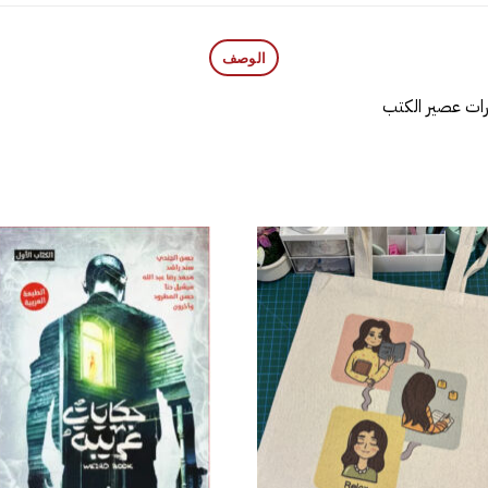
الوصف
رات عصير الكتب
إضافة
إض
إلى
قائمة
قا
الرغبات
الر