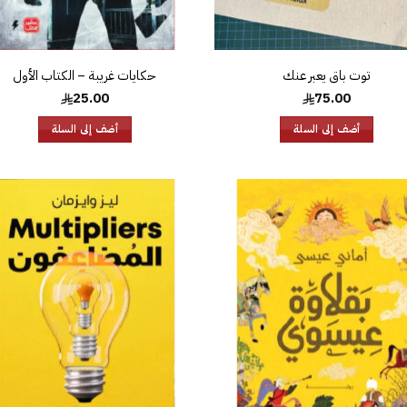
توت باق يعبر عنك
حكايات غريبة – الكتاب الأول
25.00
75.00
أضف إلى السلة
أضف إلى السلة
إضافة
إض
إلى
قائمة
قا
الرغبات
الر