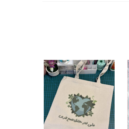
افة
إضافة
إلى
إلى
ئمة
قائمة
غبات
الرغبات