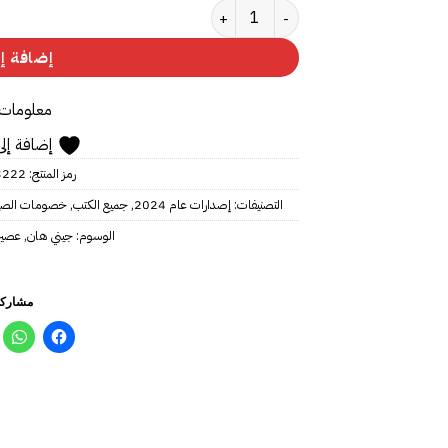
كمية لا صيف في غيابك
إضافة إل
معلومات 
إضافة إلى
رمز المنتج:
3222
التصنيفات:
إصدارات عام 2024
,
جميع الكتب
,
خصومات الص
الوسوم:
جيني هان
,
عصير
مشاركة