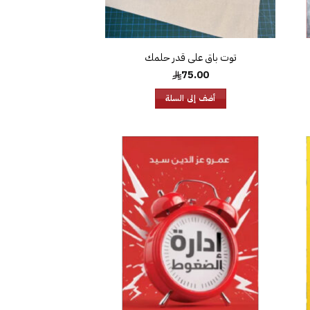
توت باق على قدر حلمك
75.00
أضف إلى السلة
افة
إضافة
إلى
إلى
ئمة
قائمة
غبات
الرغبات