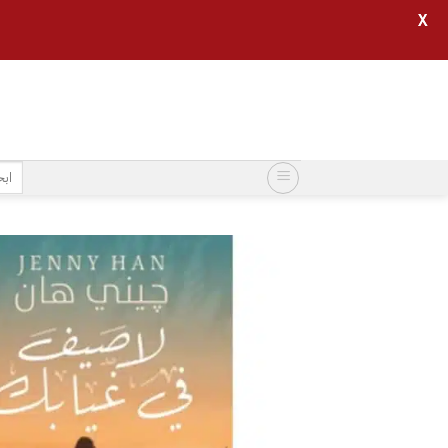
X
خطي
لمحتوى
البح
عن: