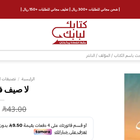
| شحن مجاني للطلبات +300 ريال | تغليف مجاني للطلبات +150 ريال |
ث
الرئيسية
/
تصنيفات ا
لا صيف ف
إضافة
إلى
قائمة
43.00
الرغبات