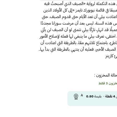
 هذه التكملة لرواية «الصيف الذي أصبحتُ فيه
يعًا في قائمة نيويورك تايمز «إلى كل الأولاد الذين
. اعتادت بيلي أن تعد الأيام حتى قدوم الصيف. حتى
 ليس هذه السنة. ليس بعد أن مرضت سوزانا مجددًا
ًا قد انهار، تاركًا بيلي تتمنى لو أن الصيف لن يأتي
 اختفى، تعرف بيلي ما ينبغي لها فعله لإصلاح الأمور
ئ، باجتماع ثلاثتهم معًا، بالطريقة التي اعتادت أن
الصيف الأخير، فعليه أن ينتهي بالطريقة التي بدأ بها..
 كازينز
الة المخزون :
ون 3 فقط
ى
4
نقطة
- بقيمة
0.80