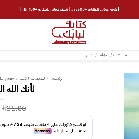
| شحن مجاني للطلبات +300 ريال | تغليف مجاني للطلبات +150 ريال |
ث
الرئيسية
/
تصنيفات الكتب
/
جميع الك
لأنك الله ا
إضافة
إلى
قائمة
35.00
الرغبات