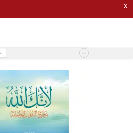
X
خطي
لمحتوى
البح
عن: