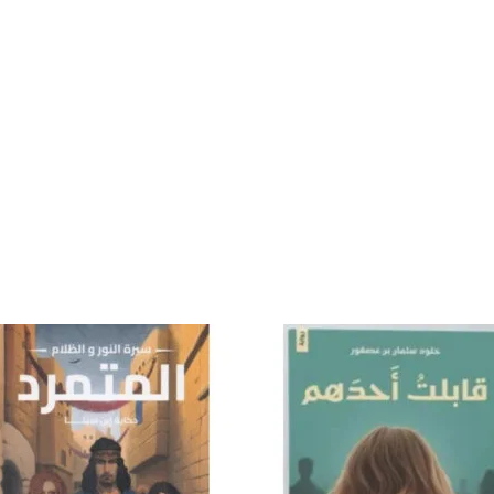
إضافة
إض
إلى
قائمة
قا
الرغبات
الر