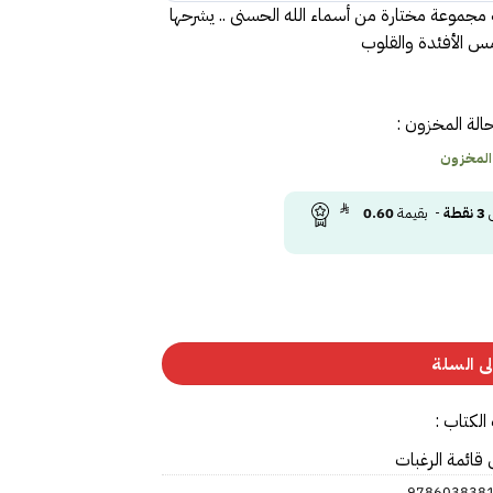
ة مجموعة مختارة من أسماء الله الحسنى .. يشرحها
مس الأفئدة والقلوب
الة المخزون :
 المخزون
ى
3
نقطة
- بقيمة
0.60
ى السلة
الكتاب :
 قائمة الرغبات
978603838