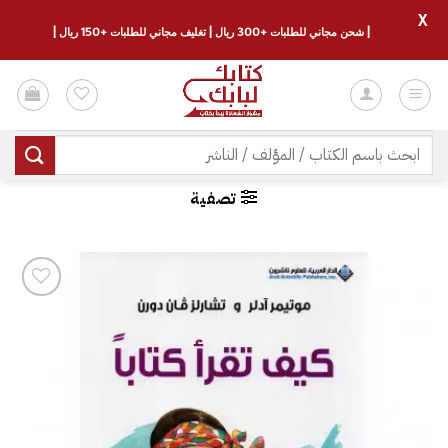
X
| شحن مجاني للطلبات +300 ريال | تغليف مجاني للطلبات +150 ريال |
خطي
لمحتوى
البحث
عن:
تصفية
إضافة
إلى
قائمة
الرغبات