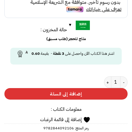
حالة المخزون :
متاح للحجز (طلب مسبق)
اشتر هذا الكتاب الآن واحصل على
3
نقطة
- بقيمة
0.60
كمية كيف تقرأ كتاباً ؟
إضافة إلى السلة
معلومات الكتاب :
إضافة إلى قائمة الرغبات
رمز المنتج:
9782844092106