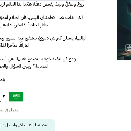
زوجٌ وطفلٌ وبيتٌ يفيض دفئًا؛ هكذا بدا العالم لري
لكن خلف هذا الاطمئنان الهش، كان الظلام أعمق
خلَّفها حادثٌ غامض أعادها إ
لياليها، يتسلل كابوسٌ دمويٌّ، تتشقق فيه الصور، و
اعترافًا متأخرًا ل
ومع كل نبضة خوف، يتصدع يقينها: أهي أسير
الصدمة؟ وبــين السؤال والجوا
بثمن
ح
المتوفر في المخز
اشتر هذا الكتاب الآن واحصل عل