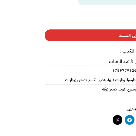
ى السلة
الكتاب :
 قائمة الرغبات
978977992
وليسية
,
روايات عربية
,
عصير الكتب
,
قصص وروايات
ضوح التوت
,
هدير كوكة
 على :