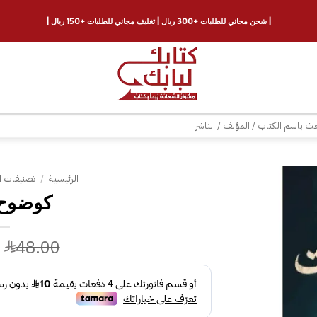
| شحن مجاني للطلبات +300 ريال | تغليف مجاني للطلبات +150 ريال |
ث
الرئيسية
/
تصنيفات ا
كوضوح 
إضافة
إلى
قائمة
48.00
الرغبات