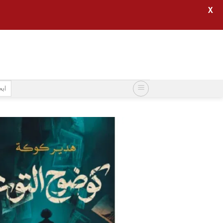
X
خطي
لمحتوى
البح
عن: