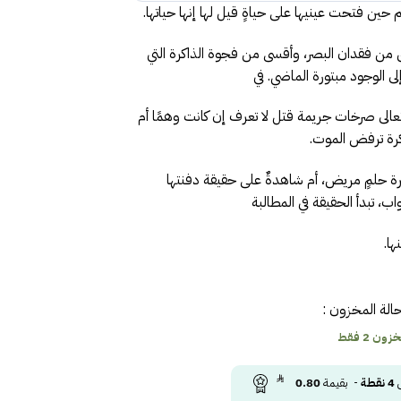
م حين فتحت عينيها على حياةٍ قيل لها إنها حياتها.
 من فقدان البصر، وأقسى من فجوة الذاكرة التي
لى الوجود مبتورة الماضي. في
تتعالى صرخات جريمة قتل لا تعرف إن كانت وهمًا أم
ذاكرة ترفض الموت.
ة حلمٍ مريض، أم شاهدةٌ على حقيقة دفنتها
ب، تبدأ الحقيقة في المطالبة
ها.
الة المخزون :
ون 2 فقط
ى
4
نقطة
- بقيمة
0.80