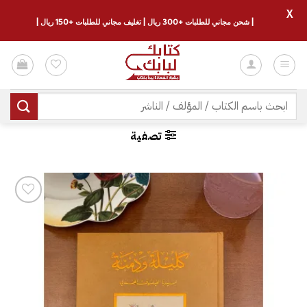
X
| شحن مجاني للطلبات +300 ريال | تغليف مجاني للطلبات +150 ريال |
خطي
لمحتوى
البحث
عن:
تصفية
إضافة
إلى
قائمة
الرغبات