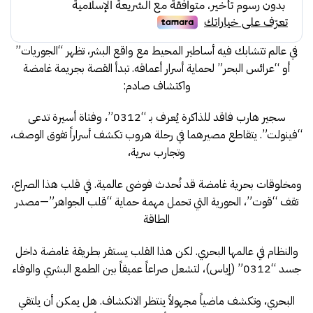
في عالم تتشابك فيه أساطير المحيط مع واقع البشر، تظهر “الجوريات”
أو “عرائس البحر” لحماية أسرار أعماقه. تبدأ القصة بجريمة غامضة
واكتشاف صادم:
سجير هارب فاقد للذاكرة يُعرف بـ “0312”، وفتاة أسيرة تدعى
“فينولت”. يتقاطع مصيرهما في رحلة هروب تكشف أسراراً تفوق الوصف،
وتجارب سرية،
ومخلوقات بحرية غامضة قد تُحدث فوضى عالمية. في قلب هذا الصراع،
تقف “قوت”، الحورية التي تحمل مهمة حماية “قلب الجواهر”—مصدر
الطاقة
والنظام في عالمها البحري. لكن هذا القلب يستقر بطريقة غامضة داخل
جسد “0312” (إياس)، لتشعل صراعاً عميقاً بين الطمع البشري والوفاء
البحري، وتكشف ماضياً مجهولاً ينتظر الانكشاف. هل يمكن أن يلتقي