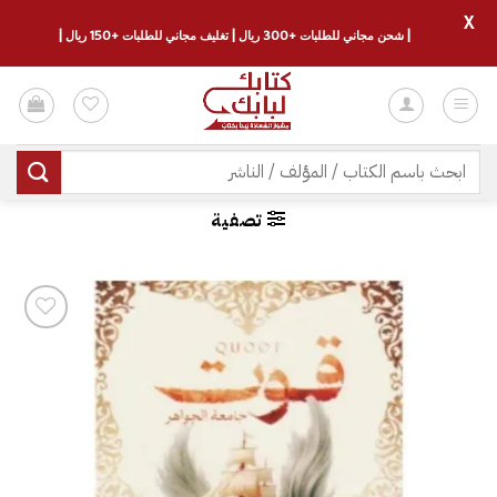
X
| شحن مجاني للطلبات +300 ريال | تغليف مجاني للطلبات +150 ريال |
خطي
لمحتوى
البحث
عن:
تصفية
إضافة
إلى
قائمة
الرغبات