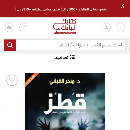
X
| شحن مجاني للطلبات +300 ريال | تغليف مجاني للطلبات +150 ريال |
خطي
لمحتوى
البحث
عن:
تصفية
إضافة
إلى
قائمة
الرغبات