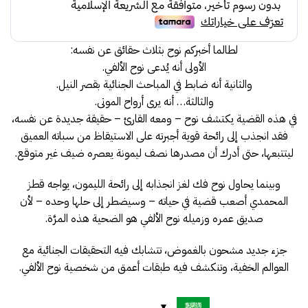
35.00.
45.00.
لطالما أخبركم نوح بثلاث حقائق عن نفسه:
الأولى أنه يُدعى نوح الألفي.
والثانية أنه ضابط في المباحث الجنائية بقصر النيل.
والثالثة… أنه يرى أرواح الموتى.
في هذه القضية يكتشف نوح – ومعه القارئ – حقيقة جديدة عن نفسه،
فقد انجذب إلى رائحة قوية أجبرته على الاستيقاظ من سباته العميق
ليتتبعها، حتى أدرك أن مصدرها نصف ليمونة يعصره ضيف غير متوقع.
وبينما يحاول نوح فك لغز انجذابه إلى رائحة الليمون، يواجه قطز
المحمدي أصعب قضية في حياته – وسيضطر إلى حلها وحده – لأن
صديق عمره وزميله نوح الألفي هو الضحية هذه المرَّة.
جزء جديد مشحون بالغموض، تتشابك فيه التحقيقات الجنائية مع
العوالم الخفية، وتنكشف فيه طبقات أعمق من شخصية نوح الألفي.