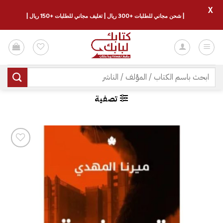
X
| شحن مجاني للطلبات +300 ريال | تغليف مجاني للطلبات +150 ريال |
خطي
لمحتوى
البحث
عن:
تصفية
إضافة
إلى
قائمة
الرغبات