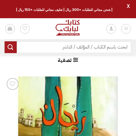
X
| شحن مجاني للطلبات +300 ريال | تغليف مجاني للطلبات +150 ريال |
خطي
لمحتوى
البحث
عن:
تصفية
إضافة
إلى
قائمة
الرغبات