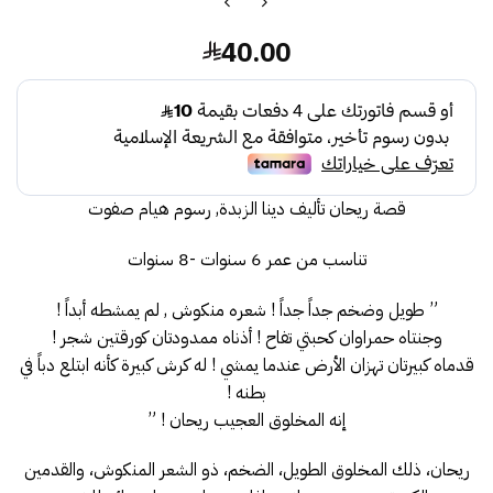
40.00
قصة ريحان تأليف دينا الزبدة, رسوم هيام صفوت
تناسب من عمر 6 سنوات -8 سنوات
” طويل وضخم جداً جداً ! شعره منكوش , لم يمشطه أبداً !
وجنتاه حمراوان كحبتي تفاح ! أذناه ممدودتان كورقتين شجر !
قدماه كبيرتان تهزان الأرض عندما يمشي ! له كرش كبيرة كأنه ابتلع دباً في
بطنه !
إنه المخلوق العجيب ريحان ! ”
ريحان، ذلك المخلوق الطويل، الضخم، ذو الشعر المنكوش، والقدمين