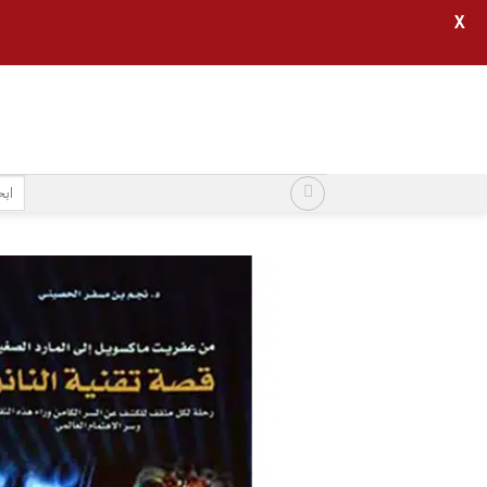
X
خطي
لمحتوى
البح
عن: