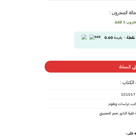
الة المخزون :
ون 1 فقط
نقطة
- بقيمة
0.60
ى السلة
الكتاب :
101017
كتب
,
دراسات وعلوم
قنية النانو
,
نجم الحصيني
 على :