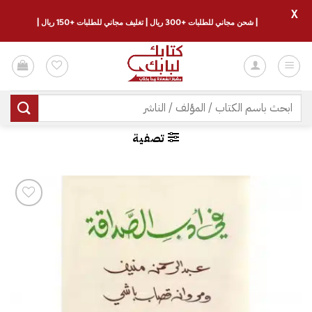
X
| شحن مجاني للطلبات +300 ريال | تغليف مجاني للطلبات +150 ريال |
خطي
لمحتوى
البحث
عن:
تصفية
إضافة
إلى
قائمة
الرغبات