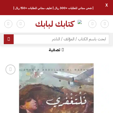
X
| شحن مجاني للطلبات +300 ريال | تغليف مجاني للطلبات +150 ريال |
خطي
لمحتوى
البحث
عن:
تصفية