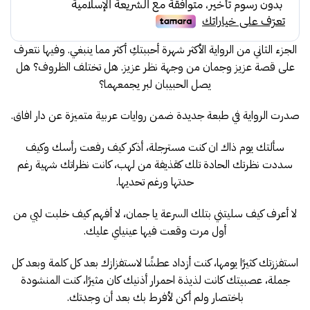
45.00.
49.00.
الجزء الثاني من الرواية الأكثر شهرة أحببتكِ أكثر مما ينبغي. وفيها نتعرف
على قصة عزيز وجمان من وجهة نظر عزيز. هل تختلف الظروف؟ هل
يصل الحبيبان لبر يجمعهما؟
صدرت الرواية في طبعة جديدة ضمن روايات عربية متميزة عن دار افاق.
سألتك يوم ذاك ان كنت مسترجلة، أذكر كيف رفعت رأسك وكيف
سددت نظرتك الحادة تلك كقذيفة من لهب، كانت نظراتك شهية رغم
حدتها ورغم تحديها.
لا أعرف كيف سليتني بتلك السرعة يا جمان، لا أفهم كيف خلبت لبي من
أول مرت وقعت فيها عينياي عليك.
استفززتك كثيرًا يومها، كنت أزداد عطشًا لاستفزازك بعد كل كلمة وبعد كل
جملة، عصبيتك كانت لذيذة احمرار أذنيك كان مثيرًا، كنت المنشودة
باختصار ولم أكن لأفرط بك بعد أن وجدتك.