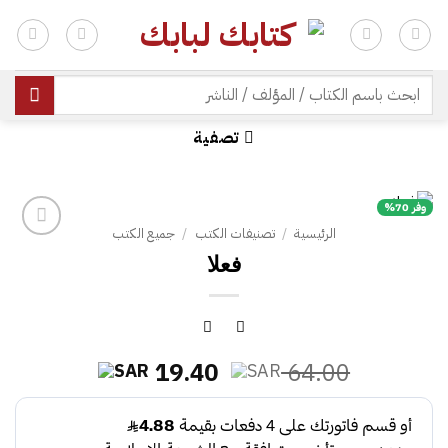
خطي
لمحتوى
| شحن مجاني للطلبات +300 ريال | تغليف مجاني للطلبات +150 ريال |
البحث
عن:
تصفية
وفر 70%
الرئيسية
/
تصنيفات الكتب
/
جميع الكتب
فعلا
السعر
السعر
19.40
64.00
الأصلي
الحالي
هو:
هو:
19.40.
64.00.