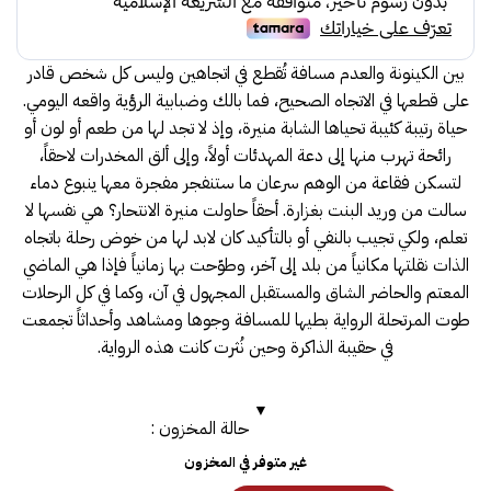
بين الكينونة والعدم مسافة تُقطع في اتجاهين وليس كل شخص قادر
على قطعها في الاتجاه الصحيح، فما بالك وضبابية الرؤية واقعه اليومي.
حياة رتيبة كئيبة تحياها الشابة منيرة، وإذ لا تجد لها من طعم أو لون أو
رائحة تهرب منها إلى دعة المهدئات أولاً، وإلى ألق المخدرات لاحقاً،
لتسكن فقاعة من الوهم سرعان ما ستنفجر مفجرة معها ينبوع دماء
سالت من وريد البنت بغزارة. أحقاً حاولت منيرة الانتحار؟ هي نفسها لا
تعلم، ولكي تجيب بالنفي أو بالتأكيد كان لابد لها من خوض رحلة باتجاه
الذات نقلتها مكانياً من بلد إلى آخر، وطوّحت بها زمانياً فإذا هي الماضي
المعتم والحاضر الشاق والمستقبل المجهول في آن، وكما في كل الرحلات
طوت المرتحلة الرواية بطيها للمسافة وجوها ومشاهد وأحداثاً تجمعت
في حقيبة الذاكرة وحين نُثرت كانت هذه الرواية.
حالة المخزون :
غير متوفر في المخزون