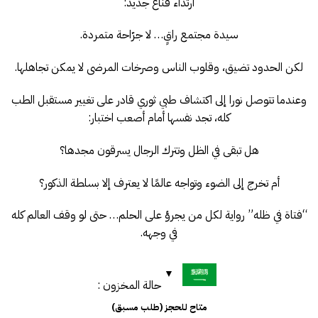
ارتداء قناع جديد:
سيدة مجتمع راقٍ… لا جرّاحة متمردة.
لكن الحدود تضيق، وقلوب الناس وصرخات المرضى لا يمكن تجاهلها.
وعندما تتوصل نورا إلى اكتشاف طبي ثوري قادر على تغيير مستقبل الطب
كله، تجد نفسها أمام أصعب اختبار:
هل تبقى في الظل وتترك الرجال يسرقون مجدها؟
أم تخرج إلى الضوء وتواجه عالمًا لا يعترف إلا بسلطة الذكور؟
“فتاة في ظله” رواية لكل من يجرؤ على الحلم… حتى لو وقف العالم كله
في وجهه.
حالة المخزون :
متاح للحجز (طلب مسبق)