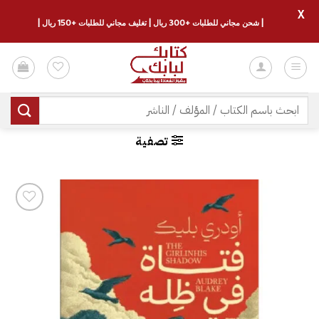
X
| شحن مجاني للطلبات +300 ريال | تغليف مجاني للطلبات +150 ريال |
خطي
لمحتوى
البحث
عن:
تصفية
إضافة
إلى
قائمة
الرغبات