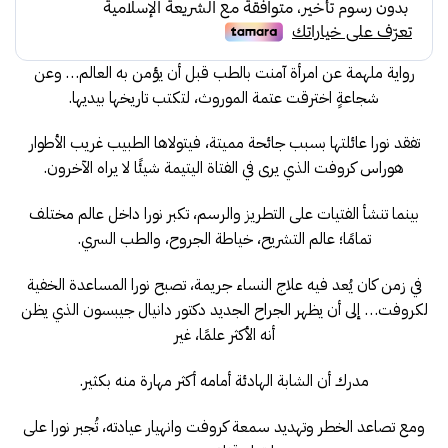
75.00.
85.00.
رواية ملهمة عن امرأة آمنت بالطب قبل أن يؤمن به العالم… وعن
شجاعةٍ اخترقت عتمة الموروث، لتكتب تاريخها بيديها.
تفقد نورا عائلتها بسبب جائحة مميتة، فيتولاها الطبيب غريب الأطوار
هوراس كروفت الذي يرى في الفتاة اليتيمة شيئًا لا يراه الآخرون.
بينما تنشأ الفتيات على التطريز والرسم، تكبر نورا داخل عالم مختلف
تمامًا؛ عالم التشريح، خياطة الجروح، والطب السري.
في زمن كان يُعد فيه علاج النساء جريمة، تصبح نورا المساعدة الخفية
لكروفت… إلى أن يظهر الجراح الجديد دكتور دانيال جيبسون الذي يظن
أنه الأكثر علمًا، غير
مدرك أن الشابة الهادئة أمامه أكثر مهارة منه بكثير.
ومع تصاعد الخطر وتهديد سمعة كروفت وانهيار عيادته، تُجبر نورا على