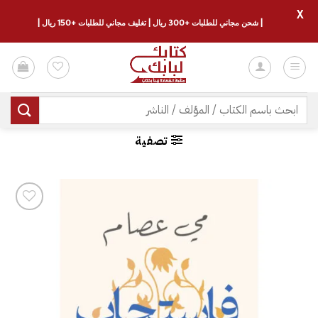
X
| شحن مجاني للطلبات +300 ريال | تغليف مجاني للطلبات +150 ريال |
خطي
لمحتوى
البحث
عن:
تصفية
إضافة
إلى
قائمة
الرغبات