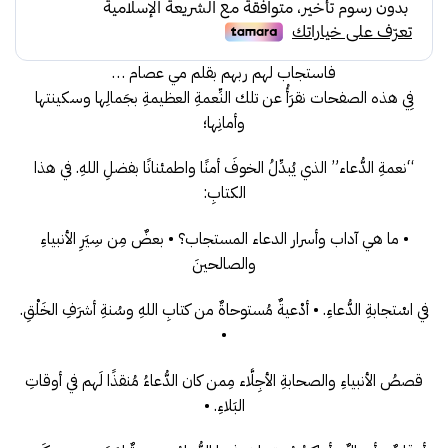
30.00.
35.00.
فاستجاب لهم ربهم بقلم مي عصام …
فِي هذه الصفحات نقرَأُ عن تلك النِّعمةِ العظيمةِ بجَمالِها وسكينتها
وأمانِها؛
“نعمةِ الدُّعاء” الذي يُبدِّلُ الخوفَ أمنًا واطمئنانًا بفضلِ اللهِ. في هذا
الكتابِ:
• ما هي آداب وأسرار الدعاء المستجاب؟ • بعضٌ مِن سِيَرِ الأنبياءِ
والصالحينَ
في اسْتجابةِ الدُّعاءِ. • أدْعيةٌ مُستوحاةٌ من كتابِ اللهِ وسُنةِ أشرَفِ الخَلْقِ.
•
قصصُ الأنبياءِ والصحابةِ الأجِلَّاء مِمن كان الدُّعاءُ مُنقذًا لَهم في أوقاتِ
البَلاءِ. •