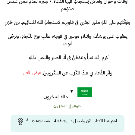
أوقاتٌ وأحوالٌ وأماكنُ يُستجابُ فيها الدُّعاءُ. • سِيرةٌ لعَدَدٍ ممن عكَس
صبْرُهم
وتوكّلهُم على اللهِ مدَى اليقينِ في قلوبِهم لاستجابةِ الله لدُعائِهم. بينَ حُزنِ
يعقوبَ على يوسُفَ، وابْتلاءِ موسى في قومِه، طلَبِ نوح للنَّجاةِ، وتَرجِّي
أيوبَ
كرَم ربِّه. نقرأُ ونتمَعَّنُ في أثَر الصبرِ واليقينِ باللهِ،
وأثَر الدُّعاء في فكِّ الكَرْبِ عن المَكْروبِينَ.
عرض الأقل
حالة المخزون :
متوفر في المخزون
اشتر هذا الكتاب الآن واحصل على
3
نقطة
- بقيمة
0.60