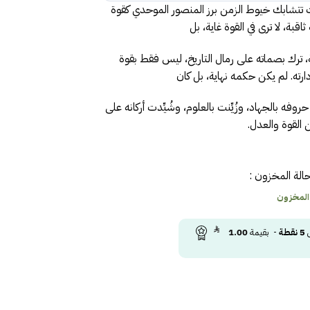
 تتشابك خيوط الزمن برز المنصور الموحدي كقوة
بة، لا ترى في القوة غاية، بل
ترك بصماته على رمال التاريخ، ليس فقط بقوة
رته. لم يكن حكمه نهاية، بل كان
وفه بالجهاد، وزُيِّنت بالعلوم، وشُيِّدت أركانه على
القوة والعدل.
الة المخزون :
 المخزون
ى
5
نقطة
- بقيمة
1.00