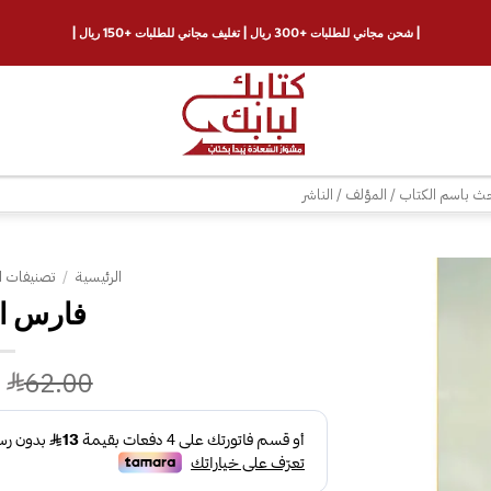
| شحن مجاني للطلبات +300 ريال | تغليف مجاني للطلبات +150 ريال |
ث
الرئيسية
/
تصنيفات ا
فارس ا
إضافة
إلى
قائمة
62.00
الرغبات