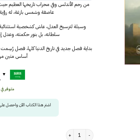
من رحم الأندلس وفي محراب تاريخها العظيم حيث
عاصفة وشمس بازغة، له رؤية ثاق
وسيلة لترسيخ العدل، عاش كشخصية استثنائية، 
سلطانه، بل بنور حكمته، وعدل إدا
بداية فصل جديد في تاريخ الدنيا كلها، فصل رُسِمت حر
أساس متين من 
ح
متوفر في
اشتر هذا الكتاب الآن واحصل عل
كمية فارس الأندلس