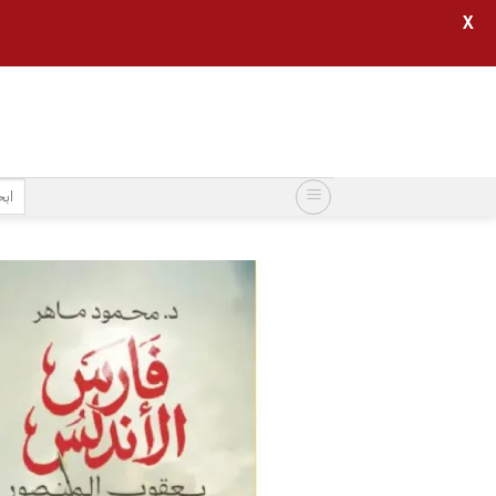
X
خطي
لمحتوى
البح
عن: