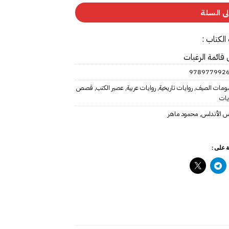
ى السلة
الكتاب :
 قائمة الرغبات
978977992
مات الصيف
,
روايات تاريخية
,
روايات عربية
,
عصير الكتب
,
قصص
يات
س الأندلس
,
محمود ماهر
 على :