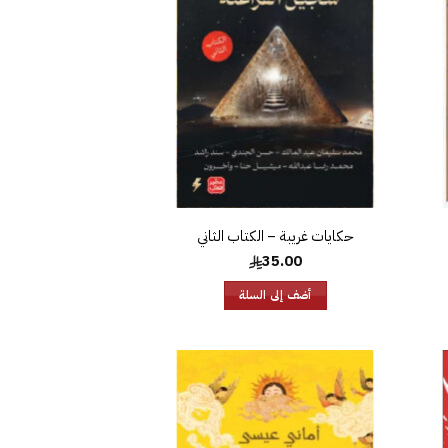
غبات
الرغبات
حكايات غريبة – الكتاب الثاني
35.00
أضف إلى السلة
افة
إضافة
إلى
إلى
ئمة
قائمة
غبات
الرغبات