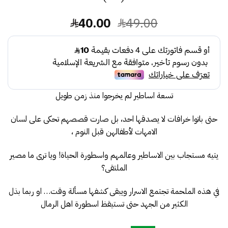
السعر
السعر
40.00
49.00
الأصلي
الحالي
هو:
هو:
40.00.
49.00.
تسعة اساطير لم يخرجوا منذ زمن طويل
حتى باتوا خرافات لا يصدقها احد، بل صارت قصصهم تحكى على لسان
الامهات لأطفالهن قبل النوم ،
يتيه مستجاب بين الاساطير وعالمهم واسطورة الحياة! ويا ترى ما مصير
الملتقى؟
في هذه الملحمة تجتمع الاسرار ويبقى كشفها مسألة وقت… او ربما بذل
الكثير من الجهد حتى تستيقظ اسطورة اهل الرمال