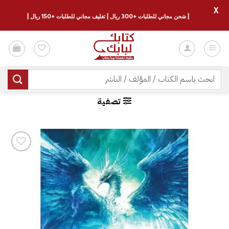
X
| شحن مجاني للطلبات +300 ريال | تغليف مجاني للطلبات +150 ريال |
خطي
لمحتوى
البحث
عن:
تصفية
إضافة
إلى
قائمة
الرغبات