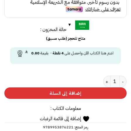
حالة المخزون :
متاح للحجز (طلب مسبق)
اشتر هذا الكتاب الآن واحصل على
4
نقطة
- بقيمة
0.80
كمية طفل الممحاة
إضافة إلى السلة
معلومات الكتاب :
إضافة إلى قائمة الرغبات
رمز المنتج:
9789953876221