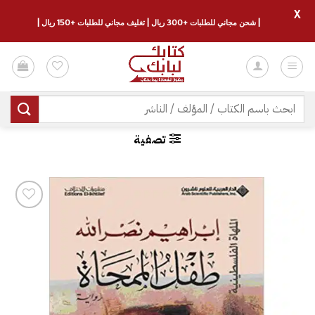
X
| شحن مجاني للطلبات +300 ريال | تغليف مجاني للطلبات +150 ريال |
خطي
لمحتوى
البحث
عن:
تصفية
إضافة
إلى
قائمة
الرغبات