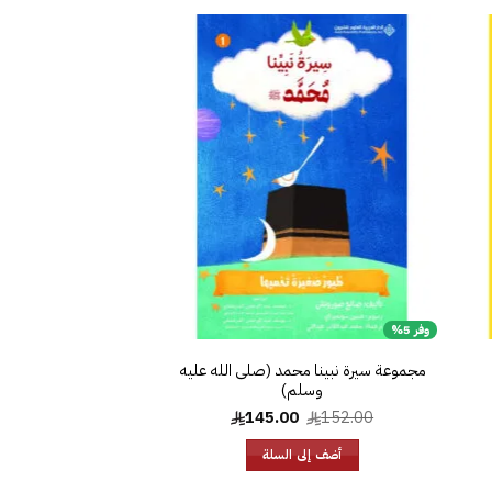
افة
إضافة
إلى
إلى
ئمة
قائمة
غبات
الرغبات
وفر 5%
مجموعة سيرة نبينا محمد (صلى الله عليه
وسلم)
السعر
السعر
145.00
152.00
الأصلي
الحالي
هو:
هو:
أضف إلى السلة
145.00.
152.00.