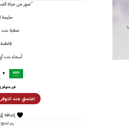
“صور من حياة الصح
حليمة ا
صفية بنت 
فاطمة ا
أسماء بنت أب
ح
غير متوفر 
إضافة إلى
رمز المنتج: