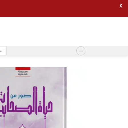
X
خطي
لمحتوى
البح
عن: