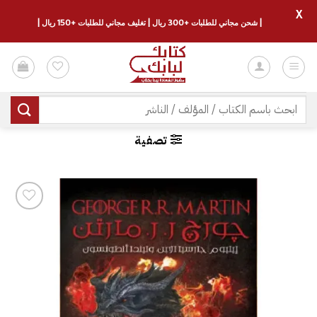
X
| شحن مجاني للطلبات +300 ريال | تغليف مجاني للطلبات +150 ريال |
خطي
لمحتوى
البحث
عن:
تصفية
إضافة
إلى
قائمة
الرغبات