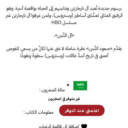
برسوم جديدة تُعيد آل تارجاريَن وتنانينهم إلى الحياة بواقعية آسرة. وهو
الرفيق المثالي لعشَّاق أساطير (وستروٰس)، ولمن عرفوا آل تارجاريَن عبر
مسلسل HBO
«آل التِّنين».
يقدِّم «صعود التِّنين» نظرة شاملة لا غنى عنها لكلِّ من يسعى للغوص
أعمق في تاريخ أشدِّ عائلات (وستروٰس) سطوةً ونفوذًا.
حالة المخزون :
غير متوفر في المخزون
معلومات الكتاب :
إضافة إلى قائمة الرغبات