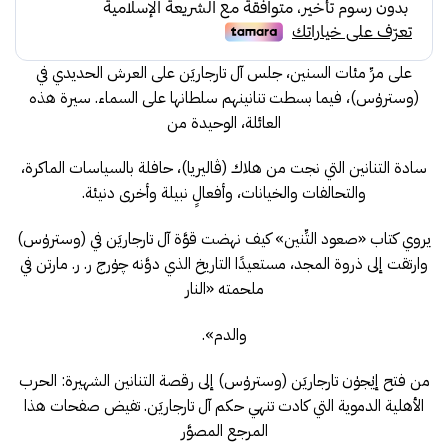
241.00.
267.00.
على مرِّ مئات السنين، جلس آل تارجاريَن على العرش الحديدي في
(وستروٰس)، فيما بسطت تنانينهم سلطانها على السماء. سيرة هذه
العائلة، الوحيدة من
سادة التنانين التي نجت من هلاك (ڤاليريا)، حافلة بالسياسات الماكرة،
والتحالفات والخيانات، وأفعالٍ نبيلة وأخرى دنيئة.
يروي كتاب «صعود التِّنين» كيف نهضت قوَّة آل تارجاريَن في (وستروٰس)
وارتقت إلى ذروة المجد، مستعيدًا التاريخ الذي دوَّنه چوٰرج ر. ر. مارتن في
ملحمته «النار
والدم».
من فتح إيٰجوٰن تارجاريَن (وستروٰس) إلى رقصة التنانين الشهيرة: الحرب
الأهلية الدموية التي كادت تنهي حكم آل تارجاريَن. تفيض صفحات هذا
المرجع المصوَّر