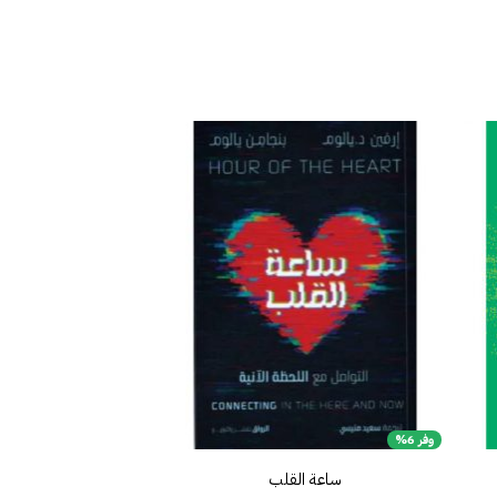
افة
إضافة
إلى
إلى
ئمة
قائمة
غبات
الرغبات
وفر 6%
ساعة القلب