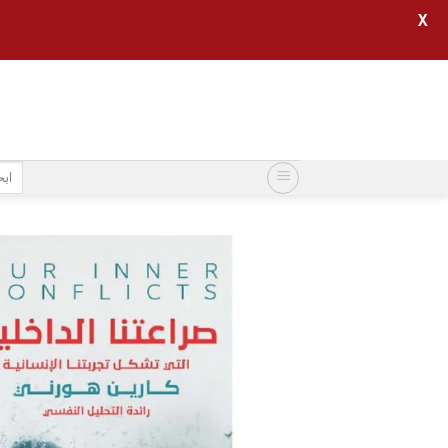
X
خطي
لمحتوى
البح
عن: