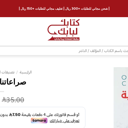
| شحن مجاني للطلبات +300 ريال | تغليف مجاني للطلبات +150 ريال |
ث
الرئيسية
/
تصنيفات ا
صراعاتنا 
إضافة
إلى
قائمة
35.00
الرغبات