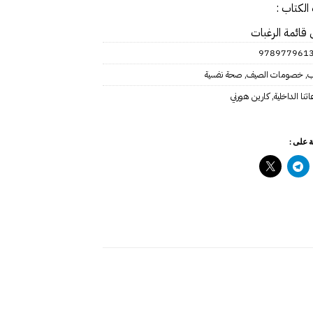
الكتاب :
 قائمة الرغبات
978977961
ب
,
خصومات الصيف
,
صحة نفسية
تنا الداخلية
,
كارين هورني
 على :