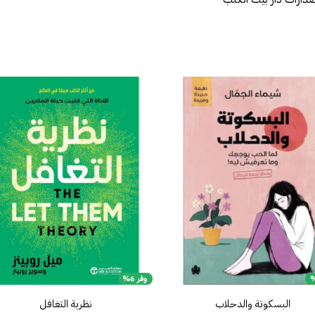
إضافة
إض
إلى
قائمة
قا
الرغبات
الر
وفر 6%
البسكوتة والدحلاب
نظرية التغافل