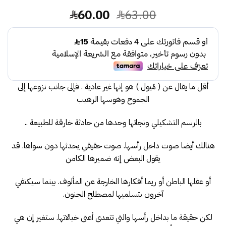
السعر
السعر
60.00
63.00
الأصلي
الحالي
هو:
هو:
60.00.
63.00.
أقل ما يقال عن ( مُيول ) هو إنها غير عادية . فإلى جانب نزوعها إلى
الجموح وهوسها الرهيب
بالرسم التشكيلي ونجاتها وحدها من حادثة خارقة للطبيعة ..
هنالك أيضا صوت داخل رأسها. صوت حقيقي يحدثها دون سواها. قد
يقول البعض إنه ضميرها الكامن
أو عقلها الباطن أو ريما أفكارها الخارجة عن المألوف. بينما سيكتفي
آخرون بتسلميها لمصطلح الجنون.
لكن حقيقة ما بداخل رأسها والتي تتعدى أعتى خيالاتها. ستغير إن هي