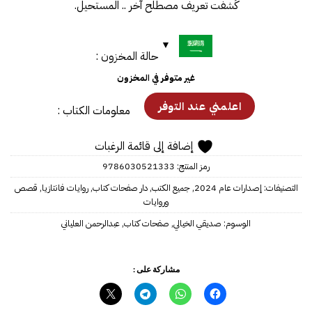
كُشفت تعريف مصطلح آخر .. المستحيل.
حالة المخزون :
غير متوفر في المخزون
معلومات الكتاب :
إضافة إلى قائمة الرغبات
رمز المنتج:
‎9786030521333‎‎
التصنيفات:
إصدارات عام 2024
,
جميع الكتب
,
دار صفحات كتاب
,
روايات فانتازيا
,
قصص
وروايات
الوسوم:
صديقي الخيالي
,
صفحات كتاب
,
عبدالرحمن العلياني
مشاركة على :