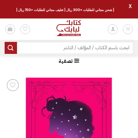
X
| شحن مجاني للطلبات +300 ريال | تغليف مجاني للطلبات +150 ريال |
خطي
لمحتوى
البحث
عن:
تصفية
إضافة
إلى
قائمة
الرغبات