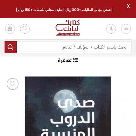
X
| شحن مجاني للطلبات +300 ريال | تغليف مجاني للطلبات +150 ريال |
خطي
لمحتوى
البحث
عن:
تصفية
إضافة
إلى
قائمة
الرغبات