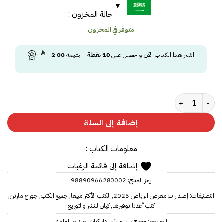
حالة المخزون :
متوفر في المخزون
اشتر هذا الكتاب الآن واحصل على
10
نقطة
- بقيمة
2.00
كمية صدام الملوك
إضافة إلى السلة
معلومات الكتاب :
إضافة إلى قائمة الرغبات
رمز المنتج:
98890966280002
التصنيفات:
إصدارات معرض الرياض 2025
,
الكتب الأكثر مبيعا
,
جميع الكتب
,
جورج مارتن
,
كتب أعدنا توفيرها
,
كيان للنشر والتوزيع
الوسوم:
جورج ر. ر. مارتن
,
دار كيان
,
صدام الملوك