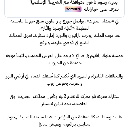
115.00.
125.00.
في «صِدام الملوك»، يواصل چورچ ر. ر. مارتن نسج خيوط ملحمته
العظيمة «أغنيَّة الجليد والنَّار».
بعد موت الملك روبرت باراثيون واللورد إدارد ستارك، تغرق الممالك
السَّبع في فوضى عارمة، ويرفع
خمسة ملوك راياتهم في صراع لا يرحم على العرش الحديدي، لتبدأ موجة
جديدة من الحروب،
والتحالفات الغادرة، والعهود التي تُكسر كما تُسفك الدماء. في أراضي النهر
والغرب، يخوض روب
ستارك معركة تلو معركة للانتقام لأبيه وتأمين مملكته الجديدة. وفي
العاصمة، يجد تيريُن لانيستر
نفسه وسط شبكة معقدة من المؤامرات فيما تستعد المدينة لهجوم
ستانِس باراثيون، وتعيش سانزا