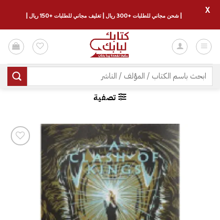
X
| شحن مجاني للطلبات +300 ريال | تغليف مجاني للطلبات +150 ريال |
خطي
لمحتوى
البحث
عن:
تصفية
إضافة
إلى
قائمة
الرغبات