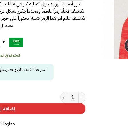
تدور أحداث الرواية حول “عطية”، وهي فنانة تشك
تكتشف فجأة رمزاً غامضاً ومحدداً يتكرر بشكل غريب ف
يكتشف عالم آثار هذا الرمز نفسه محفوراً على حجر ف
معبد في ا
ح
المتوفر في المخز
اشتر هذا الكتاب الآن واحصل عل
كمية صحوة العالم
إضافة إل
معلومات 