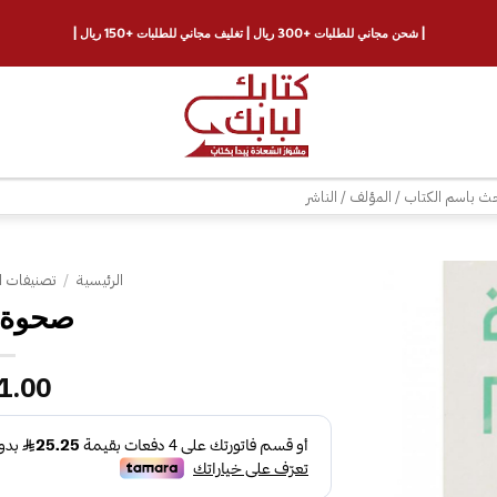
| شحن مجاني للطلبات +300 ريال | تغليف مجاني للطلبات +150 ريال |
ث
الرئيسية
/
تصنيفات ا
صحوة ا
إضافة
إلى
قائمة
1.00
الرغبات