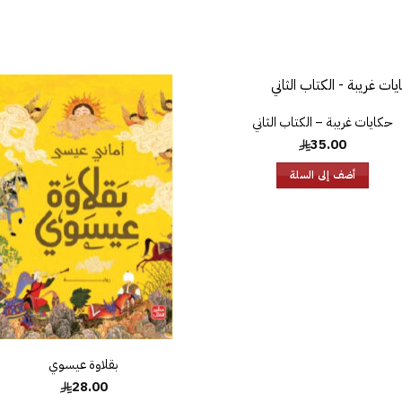
حكايات غريبة – الكتاب الثاني
إضافة
إض
إلى
35.00
قائمة
قا
الرغبات
الر
أضف إلى السلة
بقلاوة عيسوي
28.00