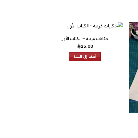
حكايات غريبة – الكتاب الأول
افة
إضافة
إلى
إلى
25.00
ئمة
قائمة
غبات
الرغبات
أضف إلى السلة