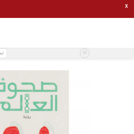
X
خطي
لمحتوى
البح
عن: