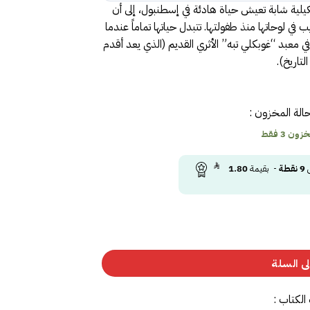
يلية شابة تعيش حياة هادئة في إسطنبول، إلى أن
ي لوحاتها منذ طفولتها. تتبدل حياتها تماماً عندما
ي معبد “غوبكلي تبه” الأثري القديم (الذي يعد أقدم
لتاريخ).
الة المخزون :
ون 3 فقط
ى
9
نقطة
- بقيمة
1.80
ى السلة
الكتاب :