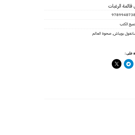
 قائمة الرغبات
978994873
ميع الكتب
انغول بويباش
,
صحوة العالم
 على :