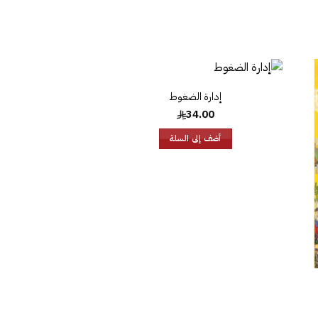
إدارة الضغوط
افة
إضافة
إلى
إلى
34.00
ئمة
قائمة
غبات
الرغبات
أضف إلى السلة