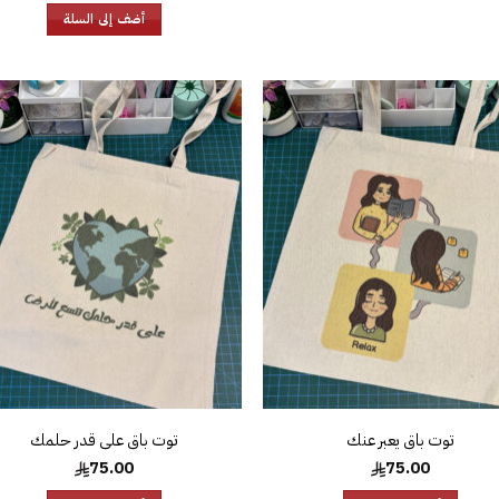
أضف إلى السلة
إضافة
إض
إلى
قائمة
قا
الرغبات
الر
توت باق يعبر عنك
توت باق على قدر حلمك
75.00
75.00