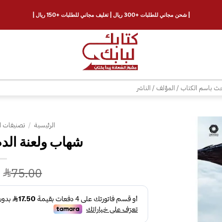
| شحن مجاني للطلبات +300 ريال | تغليف مجاني للطلبات +150 ريال |
ث
الرئيسية
/
تصنيفات ا
إضافة
إلى
قائمة
75.00
الرغبات