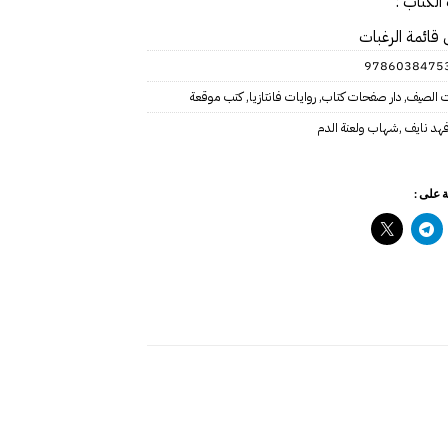
الكتاب :
 قائمة الرغبات
978603847536
 الصيف
,
دار صفحات كتاب
,
روايات فانتازيا
,
كتب موقعة
هد نايف‎
,
 على :