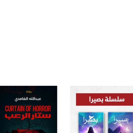
إضافة
إض
إلى
قائمة
قا
الرغبات
الر