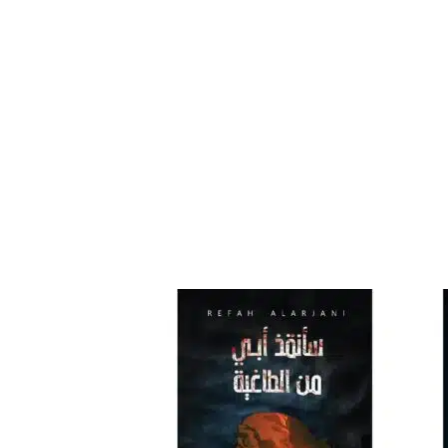
افة
إضافة
إلى
إلى
ئمة
قائمة
غبات
الرغبات