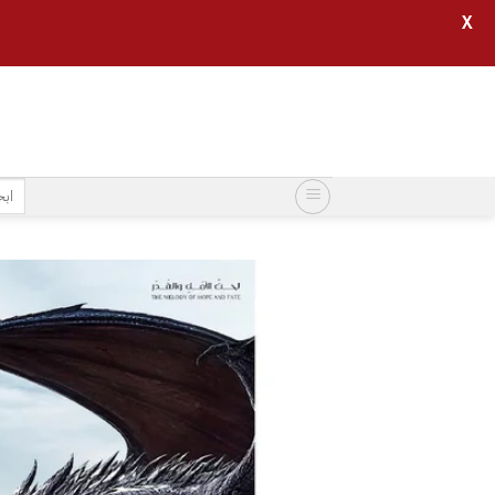
X
خطي
لمحتوى
البح
عن: