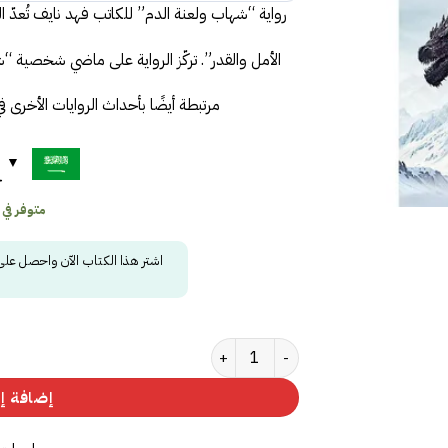
رواية “شهاب ولعنة الدم” للكاتب فهد نايف تُعدّ
الأمل والقدر”.
تركّز الرواية على ماضي شخصية “شه
مرتبطة أيضًا بأحداث الروايات الأخرى 
ح
متوفر في
اشتر هذا الكتاب الآن واحصل عل
كمية ‎شهاب ولعنة الدم‎ (نسخة موقعة)
إضافة إل