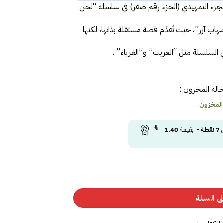
 الجزء التمهيدي (الجزء رقم صفر) في سلسلة “لحن
اب آزر”، حيث تُقدّم قصة مستقلة بذاتها، لكنها
في السلسلة مثل “الغريب” و”الغرباء”
.
الة المخزون :
 المخزون
ى
7
نقطة
- بقيمة
1.40
ى السلة