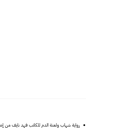
رواية شهاب ولعنة الدم‎ للكاتب فهد نايف‎ من إصدارات دار صفحات كتاب