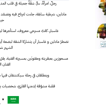
رجلٌ، امرأةٌ، سرٌّ، شقّةٌ جميلة في قلب ا
مادلين، شرطية سابقة، جاءت لترتاح فيه وتضمّد جر
حيات
غاسبار، كاتبٌ مسرحي معروف، استأجرها ليك
تضطرّ مادلين و غاسبار أن يتشاركا الشقة لبضعة أيا
الشهير شو
مسحورَين بعبقريته ومفتونَين بمسيرته الفنية، يق
الفنان 
وينطلقان في رحلة سيكتشفان فيها ذاتَيه
قصّة مشوّقة يُدمنها القارئ، شخصيات ين
ح