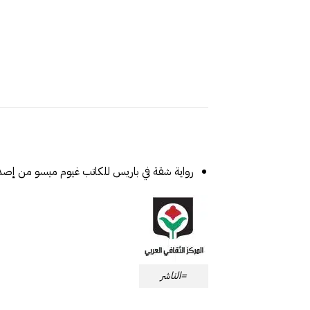
رواية شقة في باريس‎ للكاتب
غيوم ميسو‎ من إصدارات المركز الثقافي العربي
=الناشر