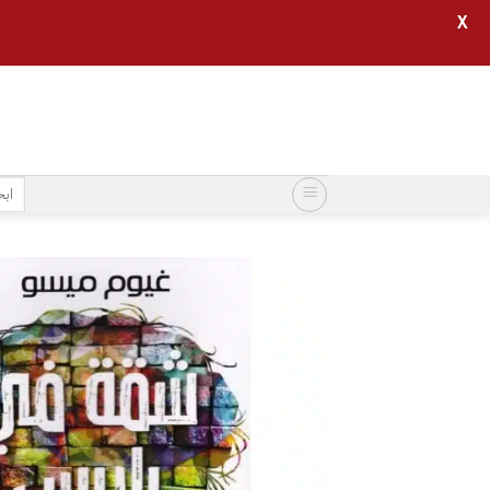
X
خطي
لمحتوى
البح
عن: