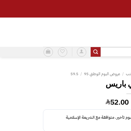
تب
/
عروض اليوم الوطني 95
/
59.5
السعر
السعر
52.00
الأصلي
الحالي
هو:
هو:
52.00.
65.00.