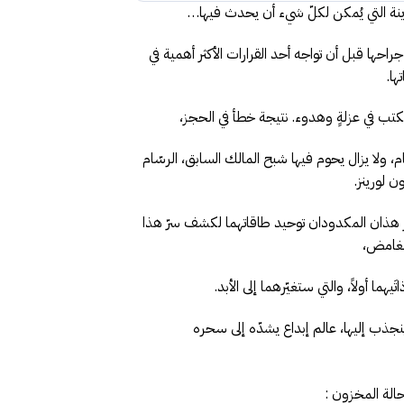
لمدينة التي يُمكن لكلّ شيء أن يحدث فيها…
احها قبل أن تواجه أحد القرارات الأكثر أهمية في
ها.
تب في عزلةٍ وهدوء. نتيجة خطأ في الحجز،
م، ولا يزال يحوم فيها شبح المالك السابق، الرسّام
ن لورينز.
رّر هذان المكدودان توحيد طاقاتهما لكشف سرّ هذا
الغامض،
ما أولاً، والتي ستغيّرهما إلى الأبد.
جذب إليها، عالم إبداع يشدّه إلى سحره
الة المخزون :