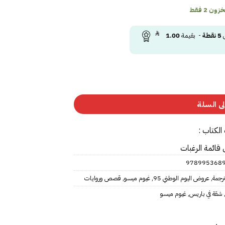
ون 2 فقط
ى
5
نقطة
- بقيمة
1.00
ى السلة
الكتاب :
 قائمة الرغبات
978995368
رجمة
,
عروض اليوم الوطني 95
,
غيوم ميسو
,
قصص وروايات
شقة في باريس
,
غيوم ميسو