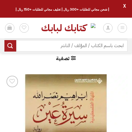
X
| شحن مجاني للطلبات +300 ريال | تغليف مجاني للطلبات +150 ريال |
خطي
لمحتوى
البحث
عن:
تصفية
إضافة
إلى
قائمة
الرغبات