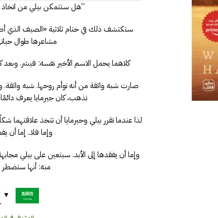
“هل ستتمكن بيلي من اتخاذ خيا
ستكتشف ذلك في ختام ثلاثية «الصيف الذي أص
مشاعرها طوال حياتها
كلاهما يحمل الاسم الأخير نفسه: فيشر. وبعد كو
صارت شبه واثقة من أنه توأم روحها. شبه واثقة. وبي
تذهب، كان جيرمايا يعرف دائمًا 
لذا عندما تقرر بيلي وجيرمايا أن تتخذ علاقتهما شكلًا ج
وإما فلا.. إما أن 
وإما أن يفقدها إلى الأبد. سيتعين على بيلي مجابهة
منه: أنها ستضطر ل
ح
المتوفر في المخز