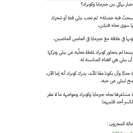
ر نهائي بين جيرمايا وكونراد؟
بحتُ فيه جميلة». لم تحب بيلي قط أو تتحرك
 سوى تجاه فتييْـن،
نها في علاقة مع جيرمايا في العامين الماضيين،
نما لم يتجاوز كونراد غلطة تخلِّيه عن بيلي وتركها
أن بيلي هي الفتاة المناسبة له.
ديًّا وأن يكونا معًا للأبد، يدرك كونراد أنه إما الآن،
يفصح لبيلي عن حبه،
 مشاعرها تجاه جيرمايا وكونراد ومواجهة ما لا مفر
كسر أحد قلبيهما.
الة المخزون :
ون 3 فقط