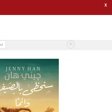
X
خطي
لمحتوى
البح
عن: