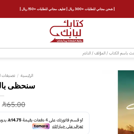
| شحن مجاني للطلبات +300 ريال | تغليف مجاني للطلبات +150 ريال |
ث
الرئيسية
/
تصنيفات ا
سنحظى بالص
إضافة
إلى
قائمة
65.00
الرغبات