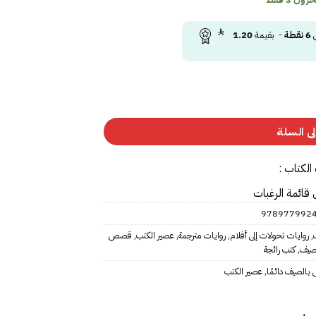
ى
6
نقطة
- بقيمة
1.20
ى السلة
الكتاب :
 قائمة الرغبات
978977992
,
روايات تحولات إلى أفلام
,
روايات مترجمة
,
عصير الكتب
,
قصص
صيف
,
كتب رائجة
الصيف دائمًا
,
عصير الكتب