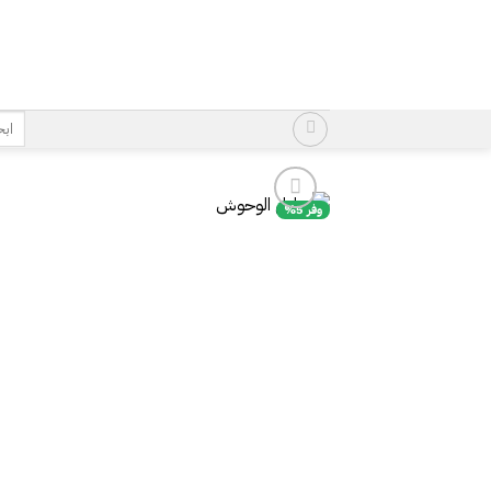
خطي
لمحتوى
البح
عن:
وفر 5%