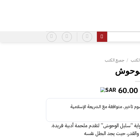
لكتب
/
جميع الكتب
لوحوش
السعر
السعر
60.00
الأصلي
الحالي
هو:
هو:
60.00.
63.00.
اية
“سليل الوحوش”
لتقدم ملحمة أدبية فريدة.
 والقدر، حيث يجد البطل نفسه