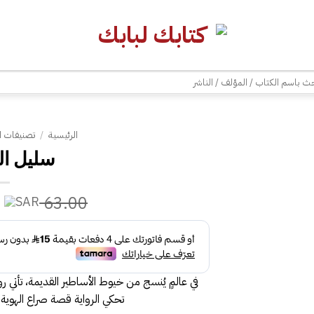
| شحن مجاني للطلبات +300 ريال | تغليف مجاني للطلبات +150 ريال |
ث
الرئيسية
/
تصنيفات ا
سليل ا
63.00
في عالمٍ يُنسج من خيوط الأساطير القديمة، تأتي رو
تحكي الرواية قصة صراع الهوية