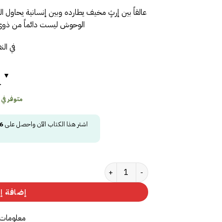
عالقاً بين إرثٍ مخيف يطارده وبين إنسانية يحاول ا
الوحوش ليست دائماً من ذوي 
في ال
ح
متوفر في
اشتر هذا الكتاب الآن واحصل على
6
كمية سليل الوحوش
إضافة إل
معلومات 