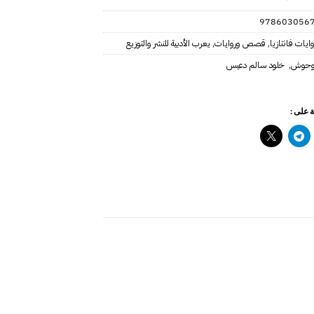
‎97860305671
وايات فانتازيا
,
قصص وروايات
,
يعرب الأدبية للنشر والتوزيع
لوحوش
,
 على :