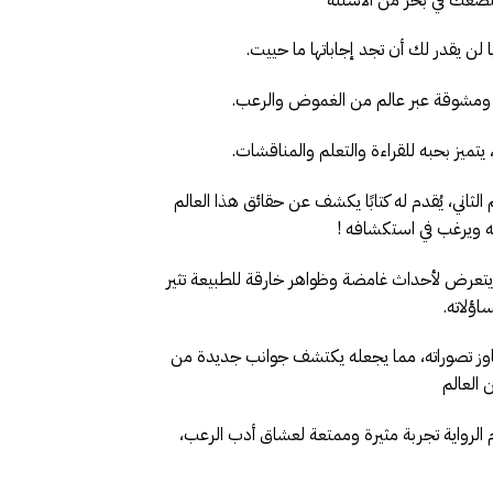
 لن يقدر لك أن تجد إجاباتها ما حييت.
ومشوقة عبر عالم من الغموض والرعب.
يز بحبه للقراءة والتعلم والمناقشات.
اني، يُقدم له كتابًا يكشف عن حقائق هذا العالم
ه ويرغب في استكشافه !
 يتعرض لأحداث غامضة وظواهر خارقة للطبيعة تثير
اؤلاته.
وز تصوراته، مما يجعله يكتشف جوانب جديدة من
 العالم
لرواية تجربة مثيرة وممتعة لعشاق أدب الرعب،