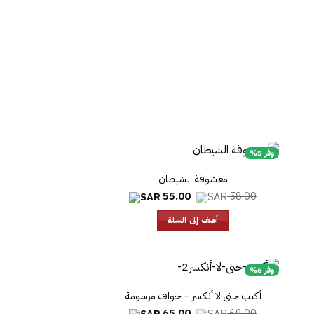
وفر 5%
معشوقة الشيطان
لسعر
السعر
السعر
55.00
58.00
لحالي
الأصلي
الحالي
و:
هو:
هو:
أضف إلى السلة
55.00.
58.00.
وفر 6%
أكتب حتى لا أنكسر – حواف مرسومة
لسعر
السعر
السعر
65.00
69.00