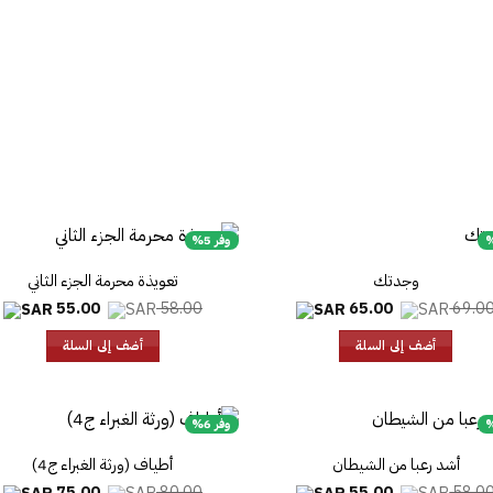
وفر 5%
وجدتك
تعويذة محرمة الجزء الثاني
السعر
السعر
السعر
ا
55.00
58.00
65.00
69.0
الأصلي
الحالي
الأصلي
ا
هو:
هو:
هو:
ه
أضف إلى السلة
أضف إلى السلة
55.00.
58.00.
65.00.
69.00.
وفر 6%
أشد رعبا من الشيطان
أطياف (ورثة الغبراء ج4)
السعر
السعر
السعر
ا
75.00
80.00
55.00
58.0