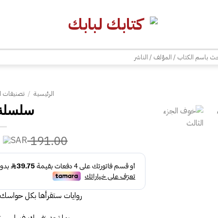
| شحن مجاني للطلبات +300 ريال | تغليف مجاني للطلبات +150 ريال |
ث
الرئيسية
/
تصنيفات ا
سلسلة
191.00
روايات ستقرأها بكل حواسك .
ربما تجد نفسك فيها .. س