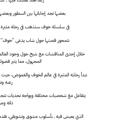
بعضها تجد إجاباتها بين السطور وبعضها
في سلسلة خوف ستذهب في رحلة مثيرة 
تتمحور قصتها حول شاب يدعى “خوف”، يتم
خلال إحدى المناقشات مع شيخ حول وجود العالم الث
المجهول، مما يثير فضول
تبدأ رحلته المثيرة في عالم الخوف والغموض، حيث
رعبه وتس
يتفاعل مع شخصيات مختلفة ويواجه تحديات تتجا
ذاته ومن
الذي يعيش فيه , بأسلوب مشوق وتشويقي، تقدم ا