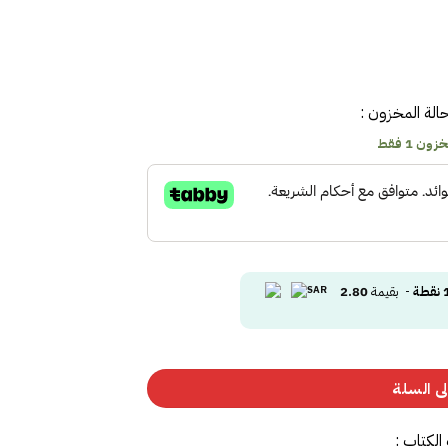
الة المخزون :
ون 1 فقط
نقطة
- بقيمة
2.80
ى السلة
الكتاب :