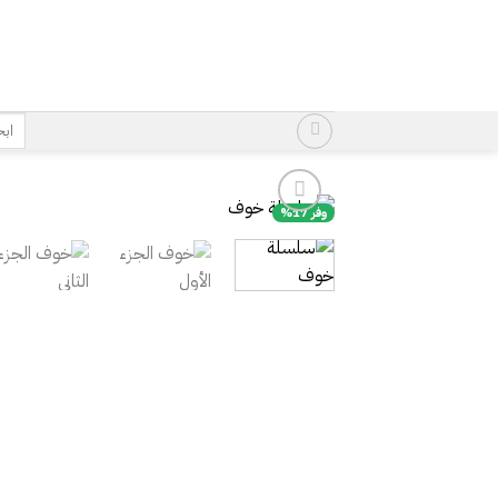
خطي
لمحتوى
البح
عن:
وفر 17%