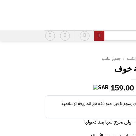
لكتب
/
جميع الكتب
 خوف
السعر
السعر
159.00
الأصلي
الحالي
هو:
هو:
159.00.
191.00.
. ولن تخرج منها بعد دخولها
تضعك في بحر من الأسئلة