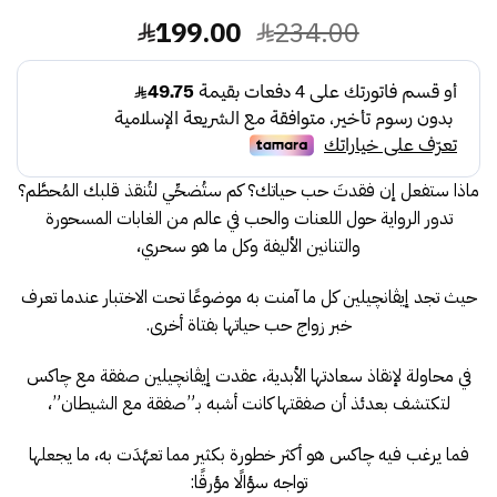
السعر
السعر
199.00
234.00
الأصلي
الحالي
هو:
هو:
199.00.
234.00.
ماذا ستفعل إن فقدتَ حب حياتك؟ كم ستُضحِّي لتُنقذ قلبك المُحطَّم؟
تدور الرواية حول اللعنات والحب في عالم من الغابات المسحورة
والتنانين الأليفة وكل ما هو سحري،
حيث تجد إيڤانچيلين كل ما آمنت به موضوعًا تحت الاختبار عندما تعرف
خبر زواج حب حياتها بفتاة أخرى.
في محاولة لإنقاذ سعادتها الأبدية، عقدت إيڤانچيلين صفقة مع چاكس
لتكتشف بعدئذ أن صفقتها كانت أشبه بـ”صفقة مع الشيطان”،
فما يرغب فيه چاكس هو أكثر خطورة بكثير مما تعهَّدَت به، ما يجعلها
تواجه سؤالًا مؤرقًا: