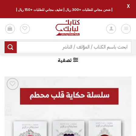
X
| شحن مجاني للطلبات +300 ريال | تغليف مجاني للطلبات +150 ريال |
خطي
لمحتوى
البحث
عن:
تصفية
إضافة
إلى
قائمة
الرغبات