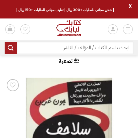
X
| شحن مجاني للطلبات +300 ريال | تغليف مجاني للطلبات +150 ريال |
خطي
لمحتوى
البحث
عن:
تصفية
إضافة
إلى
قائمة
الرغبات