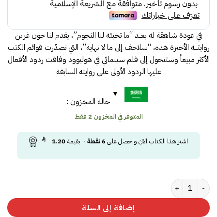
60.00.
65.00.
في عودة شـاهقة له بعــد “ما تخبئه لنا النجوم”، يقدم لنا جون غرين
روايتـــه الأخيرة هذه، “سلاحف إلى ما لا نهاية”، التي تصدّرت قوائم الكتب
الأكثر مبيعاً وستتحول إلى فلم سينمائي في هوليوود وفاقت ردود الأفعال
عليها الردود الأولى على روايته السابقة
حالة المخزون :
المتوفر في المخزون 2 فقط
اشتر هذا الكتاب الآن واحصل على
6
نقطة
- بقيمة
1.20
كمية سلاحف الى ما لا نهاية
إضافة إلى السلة