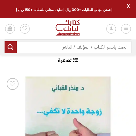
X
| شحن مجاني للطلبات +300 ريال | تغليف مجاني للطلبات +150 ريال |
خطي
لمحتوى
البحث
عن:
تصفية
إضافة
إلى
قائمة
الرغبات