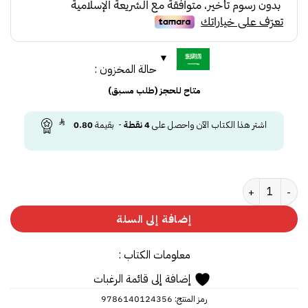
حالة المخزون :
متاح للحجز (طلب مسبق)
اشتر هذا الكتاب الآن واحصل على
4
نقطة
- بقيمة
0.80
كمية زوجة واحدة لاتكفي
إضافة إلى السلة
معلومات الكتاب :
إضافة إلى قائمة الرغبات
رمز المنتج:
9786140124356