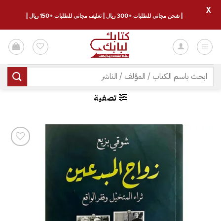
X
| شحن مجاني للطلبات +300 ريال | تغليف مجاني للطلبات +150 ريال |
خطي
لمحتوى
البحث
عن:
تصفية
إضافة
إلى
قائمة
الرغبات