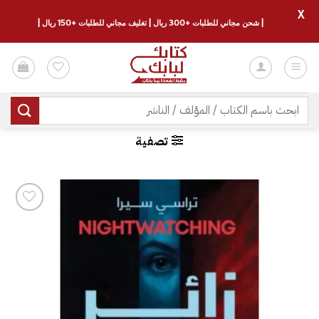
X
| شحن مجاني للطلبات +300 ريال | تغليف مجاني للطلبات +150 ريال |
خطي
لمحتوى
البحث
عن:
تصفية
إضافة
إلى
قائمة
الرغبات