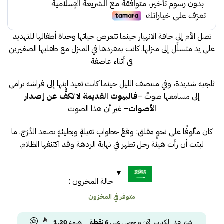
69.00.
79.00.
تصل الأم إلى حافة الانهيار حينما تتعرض حياتها وحياة أطفالها للتهديد
على يد متسلِّل إلى منزلها. كانت بمفردها في المنزل مع طفليها الصغيرين
في أثناء عاصفة
ثلجية شديدة، وفي منتصف الليل حينما كانت تعيد ابنها إلى فراشه ترامى
إلى مسامعها صوتٌ –
فالبيوت القديمة لا تكفُّ عن إصدار
الأصوات
– غير أن هذا الصوت
كان مألوفًا على نحوٍ مقلق: وقعُ خطواتٍ ثقيلةٍ وبطيئةٍ تصعد الدَّرَج. ما
لبثت أن رأت هيئة رجل تظهر في نهاية الردهة وقد اكتنفها الظلام.
حالة المخزون :
متوفر في المخزون
اشتر هذا الكتاب الآن واحصل على
6
نقطة
- بقيمة
1.20