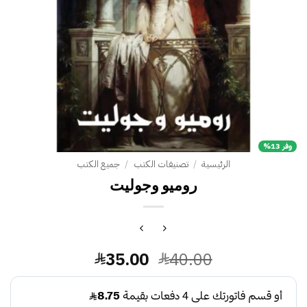
وفر 13%
الرئيسية
/
تصنيفات الكتب
/
جميع الكتب
روميو وجوليت
السعر
السعر
35.00
40.00
الأصلي
الحالي
هو:
هو: