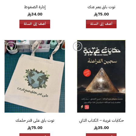
توت باق يعبر عنك
إدارة الضغوط
34.00
75.00
أضف إلى السلة
أضف إلى السلة
إضافة
إضافة
إلى
إلى
قائمة
قائمة
الرغبات
الرغبات
حكايات غريبة – الكتاب الثاني
توت باق على قدر حلمك
75.00
35.00