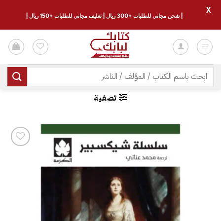
X
| شحن مجاني للطلبات +300 ريال | تغليف مجاني للطلبات +150 ريال |
خطي
لمحتوى
البحث
عن:
تصفية
إضافة
إلى
قائمة
الرغبات