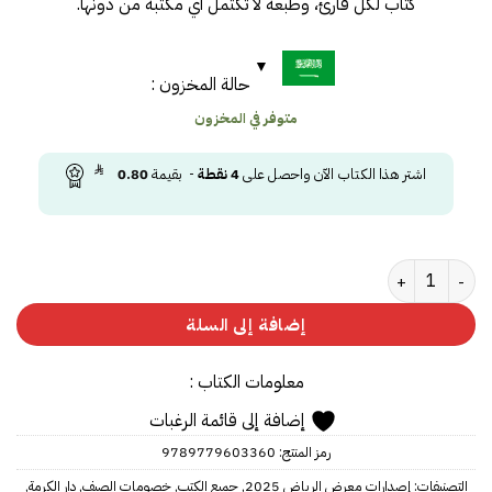
كتاب لكل قارئ، وطبعة لا تكتمل أي مكتبة من دونها.
حالة المخزون :
متوفر في المخزون
اشتر هذا الكتاب الآن واحصل على
4
نقطة
- بقيمة
0.80
كمية روميو وجوليت
إضافة إلى السلة
معلومات الكتاب :
إضافة إلى قائمة الرغبات
رمز المنتج:
9789779603360
التصنيفات:
إصدارات معرض الرياض 2025
,
جميع الكتب
,
خصومات الصيف
,
دار الكرمة
,