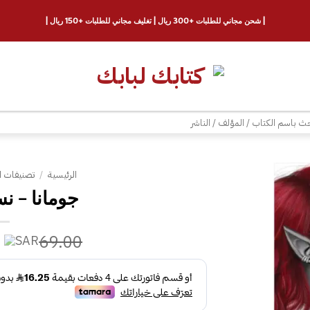
| شحن مجاني للطلبات +300 ريال | تغليف مجاني للطلبات +150 ريال |
ث
الرئيسية
/
تصنيفات ا
جومانا‎ – نسخة منقّحة
إضافة
إلى
قائمة
69.00
الرغبات