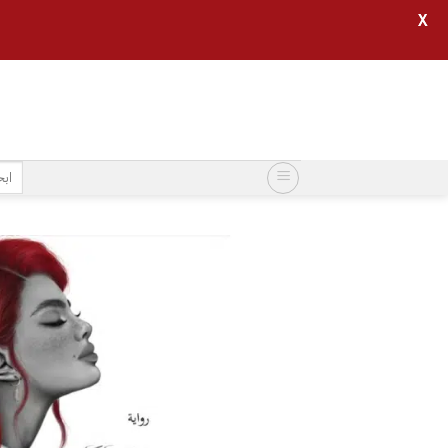
X
خطي
لمحتوى
البح
عن: