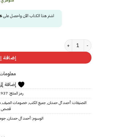
متوفر في
اشتر هذا الكتاب الآن واحصل على
6
كمية جومانا‎ - نسخة منقّحة
إضافة إل
معلومات 
إضافة إلى
رمز المنتج:
37‎‎
التصنيفات:
أحمد آل حمدان
,
جميع الكتب
,
خصومات الصيف
,
د
قصص ور
الوسوم:
أحمد آل حمدان
,
جومان