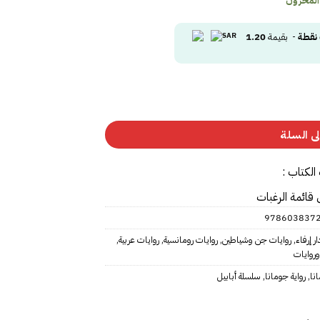
 المخزون
نقطة
- بقيمة
1.20
ى السلة
الكتاب :
 قائمة الرغبات
‎97860383729
ار إرفاء
,
روايات جن وشياطين
,
روايات رومانسية
,
روايات عربية
,
وايات
ا‎
,
رواية جومانا
,
سلسلة أبابيل