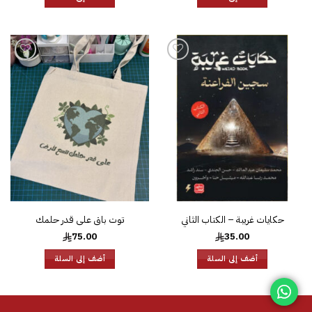
إضافة
إضافة
إلى
إلى
قائمة
قائمة
الرغبات
الرغبات
حكايات غريبة – الكتاب الثاني
توت باق على قدر حلمك
75.00
35.00
أضف إلى السلة
أضف إلى السلة