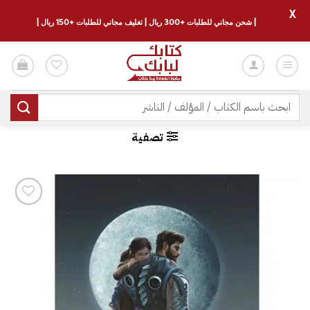
X
| شحن مجاني للطلبات +300 ريال | تغليف مجاني للطلبات +150 ريال |
خطي
لمحتوى
البحث
عن:
تصفية
إضافة
إلى
قائمة
الرغبات