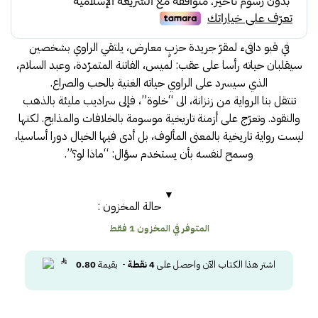
في قبو دافىء لمقرّ جريدة حزبٍ معارض، يلتقي الراوي بشخصين
سيقلبان حياته رأسا على عقب: لميس، الفاتنة المتمرّدة، وعبد السلام،
الذي سيسرد على الراوي حياته الغنية بالحب والصراع.
تنتقل بنا الرواية من زنزانة، الى “خلوة”، فإلى سراديب مليئة بالذهب
والنقود. وتعرّج على أزمنة تاريخية موسومة بالخلافات والمذابح. لكنها
ليست رواية تاريخية بالمعنى المألوف، بل أدى فيها الخيال دورا أساسيا،
وسمح لنفسه بأن يستخدم سؤال: “ماذا لو؟”.
حالة المخزون :
المتوفر في المخزون 1 فقط
اشتر هذا الكتاب الآن واحصل على
4
نقطة
- بقيمة
0.80