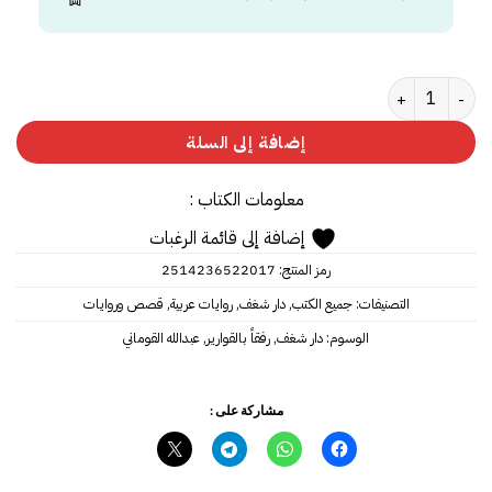
كمية رفقاً بالقوارير
إضافة إلى السلة
معلومات الكتاب :
إضافة إلى قائمة الرغبات
رمز المنتج:
2514236522017‎‎
التصنيفات:
جميع الكتب
,
دار شغف
,
روايات عربية
,
قصص وروايات
الوسوم:
دار شغف
,
رفقاً بالقوارير
,
عبدالله القوماني
مشاركة على :