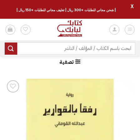
X
| شحن مجاني للطلبات +300 ريال | تغليف مجاني للطلبات +150 ريال |
خطي
لمحتوى
البحث
عن:
تصفية
إضافة
إلى
قائمة
الرغبات