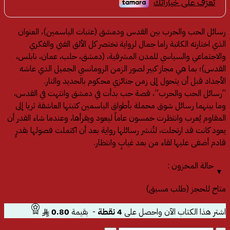
رسائل الحب والحرب بين القدس ودمشق (عتبات الياسمين)، العنوان
الذي اختارته الكاتبة راما جمال لرواية تختصر كل الألق الفني والفكري
والاجتماعي والسياسي
للمدن المشرقية، (دمشق، حلب، عمان، نابلس،
القدس)؛ بما هي مجاز كبير لصور الزمن الرومانسي الجميل الذي عاشه
الأجداد قبل أن يتحول إلى زمن جنائزي محكوم بالحديد والنار.
“رسائل الحب والحرب”، قصة حب بدأت في دمشق وانتهت في القدس،
وما بينهما رسائل شوق محملة بأطواق الياسمين كتبتها العاشقة ثريا إلى
المقاوم يُعرب وانتظرت خمسون عاماً ليعود ويقرأها، وعندما شاء القدر أن
يعود كانت قد ارتحلت، لتُنشر رسائلها رواية بعد أن اكتملت فصولها بقدرٍ
قادم أضفى عليها لقاء من بعد غيابٍ وانتظار.
حالة المخزون :
متاح للحجز (طلب مسبق)
اشتر هذا الكتاب الآن واحصل على
4
نقطة
- بقيمة
0.80