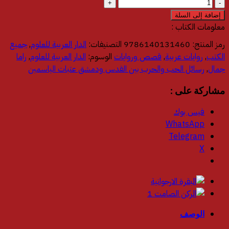
كمية
رسائل
إضافة إلى السلة
الحب
معلومات الكتاب :
والحرب
رمز المنتج:
9786140131460
التصنيفات:
الدار العربية للعلوم
,
جميع
بين
الكتب
,
روايات عربية
,
قصص وروايات
الوسوم:
الدار العربية للعلوم
,
راما
القدس
جمال
,
رسائل الحب والحرب بين القدس ودمشق عتبات الياسمين‎
ودمشق
عتبات
مشاركة على :
الياسمين‎
فيس بوك
WhatsApp
Telegram
X
الوصف