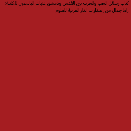
كتاب رسائل الحب والحرب بين القدس ودمشق عتبات الياسمين‎ للكاتبة:
راما جمال من إصدارات الدار العربية للعلوم
توت باق على قدر حلمك
75.00
أضف إلى السلة