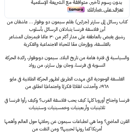
110.00.
129.00.
كتاب رسائل إلى سارتر (جزئين) بقلم سيمون دو بوفوار … عاشقان من
أبرز فلاسفة فرنسا يتبادلان الرسائل بأسلوب
رشيق يفيض بالعاطفة على مدار أكثر من ٣٠ عامًا فيمزجان المشاعر
بالفلسفة، ويؤرخان معًا للحياة الاجتماعية والفكرية
والسياسية في فترة هامة من تاريخ البلاد. سيمون دوبوفوار، رائدة الحركة
النسوية في فرنسا، وجان بول سارتر، من رواد
الفلسفة الوجودية التي مهدت الطريق لظهور الحركة الطلابية في مايو
١٩٦٨، وأحدثت انقلابًا فكريًا واجتماعيًا انطلق من
فرنسا واجتاح أوروبا كلها. كيف يحب فلاسفة الغرب؟ وكيف رأوا فرنسا في
ثلاثينيات وأربعينيات وخمسينيات وستينيات
القرن الماضي؟ وما هي انطباعات سيمون عن رحلاتها حول العالم وأهمها
أمريكا كما روتها لحبيبها؟ ومن التقت من