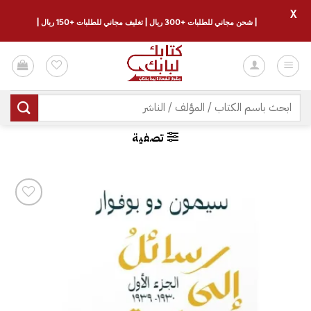
X
| شحن مجاني للطلبات +300 ريال | تغليف مجاني للطلبات +150 ريال |
خطي
لمحتوى
البحث
عن:
تصفية
إضافة
إلى
قائمة
الرغبات