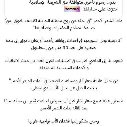
ذات الشعر الأحمر “في بحثه عن روح مدينته الحزينة اكتشف باموق رموزًا
جديدة لتصادم الحضارات وتضافرها”.
أكاديمية نوبل السويدية في أحداث رواياته، يأخذنا أورهان باموق إلى بلدة
صغيرة على بعد 30 ميل من إسطنبول
فيعود بنا إلى الماضي القريب في ثمانينيات القرن العشرين حيث الانقلابات
والأحداث السياسية المشتعلة،
من خلال علاقة حفار آبار ومساعده الصغير. في” ذات الشعر الأحمر”
يبحث البطل عن بديل للأب الذي اختفى،
فتتطور علاقته مع حفار الآبار قبل أن يتعرض لحادث يُغير من حياته تمامًا
بعد لقائه بذات الشعر الأحمر.
وحين يشكو إليها فقدان الأب تواجهه بقولها