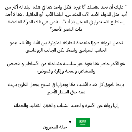
” عليك أن تجد لنفسك أبًا غيره. فكل واحد هنا في هذه البلد له أكثر من
أب، مثل الدولة الأب، الأب المقدس، الباشا الأب، أبو المافيا… هنا لا أحد
يستطيع الاستمرار في العيش بلا أب”… فمن هي تلك المرأة الغامضة
ذات الشعر الأحمر؟
تحمل الرواية صورًا متعددة للعلاقة المتوترة بين الآباء والأبناء، يبدو
الجانب السياسي واضحًا لكن الجانب الرومانسي
هو الآخر حاضر هنا بقوة. عبر سلسلة متداخلة من الأساطير والقصص
والمشاعر، ولمحة وإثارة وغموض،
يربط باموق كل هذه الأشياء معًا ويغزلها في نسيج يجعل القارئ يلهث
معه حتى السطر الأخير.
إنها رواية عن الأسرة والحب، الشباب والعَجَز، التقاليد والحداثة
حالة المخزون :