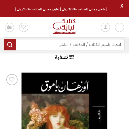
X
| شحن مجاني للطلبات +300 ريال | تغليف مجاني للطلبات +150 ريال |
خطي
لمحتوى
البحث
عن:
تصفية
إضافة
إلى
قائمة
الرغبات