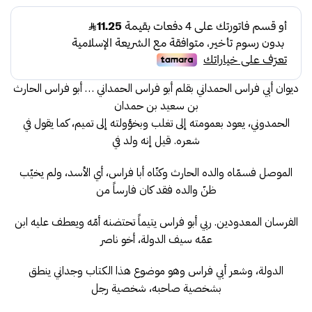
الأصلي
الحالي
هو:
هو:
45.00.
50.00.
ديوان أبي فراس الحمداني بقلم أبو فراس الحمداني … أبو فراس الحارث
بن سعيد بن حمدان
الحمدوني، يعود بعمومته إلى تغلب وبخؤولته إلى تميم، كما يقول في
شعره. قيل إنه ولد في
الموصل فسمّاه والده الحارث وكنّاه أبا فراس، أي الأسد، ولم يخيّب
ظنّ والده فقد كان فارساً من
الفرسان المعدودين. ربي أبو فراس يتيماً تحتضنه أمّه ويعطف عليه ابن
عمّه سيف الدولة، أخو ناصر
الدولة، وشعر أبي فراس وهو موضوع هذا الكتاب وجداني ينطق
بشخصية صاحبه، شخصية رجل