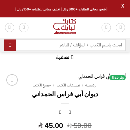
X
| شحن مجاني للطلبات +300 ريال | تغليف مجاني للطلبات +150 ريال |
خطي
لمحتوى
البحث
عن:
تصفية
وفر 10%
الرئيسية
/
تصنيفات الكتب
/
جميع الكتب
ديوان أبي فراس الحمداني
السعر
السعر
45.00
50.00