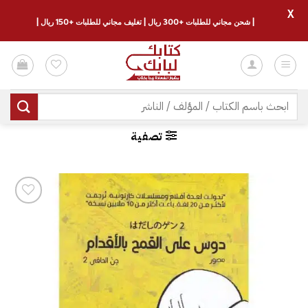
X
| شحن مجاني للطلبات +300 ريال | تغليف مجاني للطلبات +150 ريال |
خطي
لمحتوى
البحث
عن:
تصفية
إضافة
إلى
قائمة
الرغبات