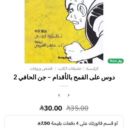
وفر 14%
الرئيسية
/
تصنيفات الكتب
/
قصص وروايات
دوس على القمح بالأقدام – جن الحافي 2
السعر
السعر
30.00
35.00
الأصلي
الحالي
هو:
هو: