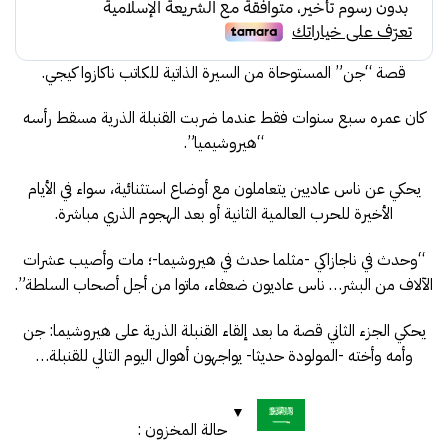
30.00.
35.00.
قصة “جن” المستوحاة من السيرة الذاتية للكاتب ناكازوا كيجي.
كان عمره سبع سنوات فقط عندما ضربت القنبلة الذرية مسقط رأسه
“هيروشيميا”.
يحكي عن ناس عاديين يتعاملون مع أوضاع استثنائية، سواء في الأيام
الأخيرة للحرب العالمية الثانية أو بعد الهجوم الذري مباشرة.
“وحدث في ناجازاكي -مثلما حدث في هيروشيما-؛ مات وأصيب عشرات
الآلاف من البشر… ناس عاديون ضعفاء، ماتوا من أجل أصحاب السلطة”.
يحكي الجزء الثاني قصة ما بعد إلقاء القنبلة الذرية على هيروشيما: جن
وأمه وأخته -المولودة حديثا- يواجهون أهوال اليوم التالي للقنبلة…
حالة المخزون :