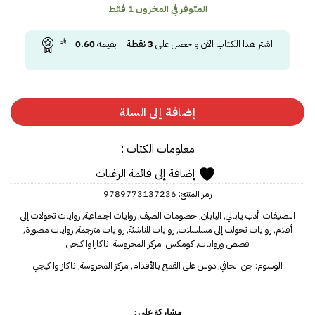
المتوفر في المخزون 1 فقط
اشتر هذا الكتاب الآن واحصل على
3
نقطة
- بقيمة
0.60
إضافة إلى السلة
معلومات الكتاب :
إضافة إلى قائمة الرغبات
رمز المنتج:
9789773137236
التصنيفات:
أدب ياباني
,
اليابان
,
خصومات الصيف
,
روايات اجتماعية
,
روايات تحولات إلى
أفلام
,
روايات تحولت إلى مسلسلات
,
روايات للناشئة
,
روايات مترجمة
,
روايات مصورة
,
قصص وروايات
,
كومكس
,
مركز المحروسة
,
ناكازاوا كيجي
الوسوم:
جن الحافي
,
دوس على القمح بالأقدام
,
مركز المحروسة
,
ناكازاوا كيجي
مشاركة على :