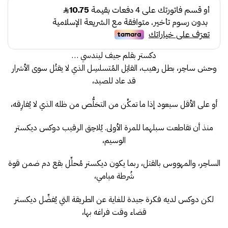
هو:
هو:
43.00.
46.00.
دكستر بقلم جيف ليندسي …
وحش ساحِر، بطل رهيب، القاتِل المُتسلسِل الذي لا يقتُل سوى الأشرار
قد عاد للصيد،
أو على الأقل سيعود إذا ما تمكَّن من التخلُّص من ظله الذي لا يُفارِقه،
منذ أن تقاطعت سبلهما للمرة الأولى. يُلاحِق الرقيب دوكس ديكستر
الوسيم،
الساحِر، والمهووس بالقتل، ربما يكون ديكستر مُحلِّل بقع دم ضمن قوة
شُرطة ميامي،
لكن دوكس لديه فكرة جيدة للغاية عن الطريقة التي يُفضِّل ديكستر
قضاء وقت فراغه بها،