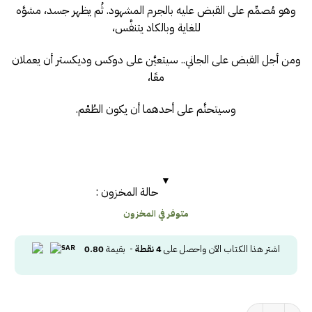
وهو مُصمِّم على القبض عليه بالجرم المشهود. ثُم يظهر جسد، مشوَّه
للغاية وبالكاد يتنفَّس،
ومن أجل القبض على الجاني.. سيتعيَّن على دوكس وديكستر أن يعملان
معًا،
وسيتحتَّم على أحدهما أن يكون الطُعْم.
حالة المخزون :
متوفر في المخزون
اشتر هذا الكتاب الآن واحصل على
4
نقطة
- بقيمة
0.80
كمية ‎ دكستر المتفاني باخلاص‎